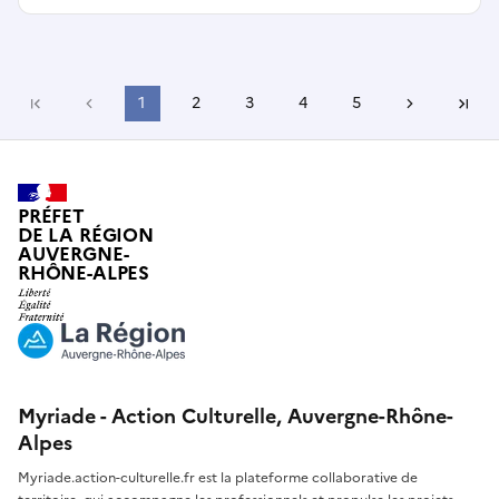
Page précédente
1
2
3
4
5
Page suiv
Première page
Derni
PRÉFET
DE LA RÉGION
AUVERGNE-
RHÔNE-ALPES
Myriade - Action Culturelle, Auvergne-Rhône-
Alpes
Myriade.action-culturelle.fr est la plateforme collaborative de