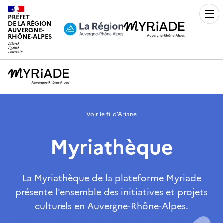
PRÉFET
Men
DE LA RÉGION
AUVERGNE-
RHÔNE-ALPES
Voir le fil d’Ariane
Myriathèque
La Myriathèque de la plateforme Myriade
présente l'ensemble des initiatives et projets
culturels en Auvergne-Rhône-Alpes.