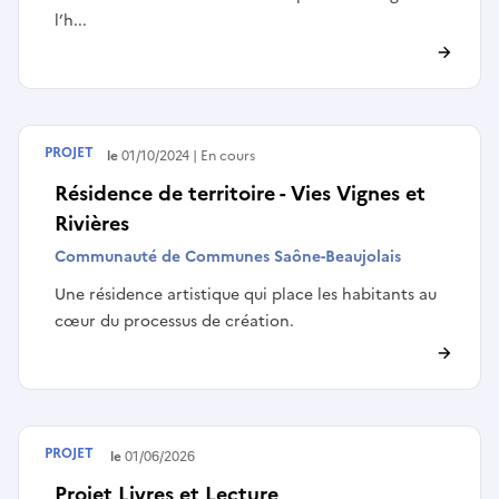
l’h...
PROJET
Débute le
01/10/2024
En cours
Résidence de territoire - Vies Vignes et
Rivières
Communauté de Communes Saône-Beaujolais
Une résidence artistique qui place les habitants au
cœur du processus de création.
PROJET
Terminé le
01/06/2026
Projet Livres et Lecture