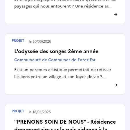
paysages qui nous entourent ? Une résidence ar...
PROJET
Terminé le
30/06/2026
L'odyssée des songes 2ème année
Communauté de Communes de Forez-Est
Et si un parcours artistique permettait de retisser
les liens entre un village et son foyer de vie ?...
PROJET
Terminé le
18/04/2025
"PRENONS SOIN DE NOUS" - Résidence
documentaire sur la pair-aidance à la