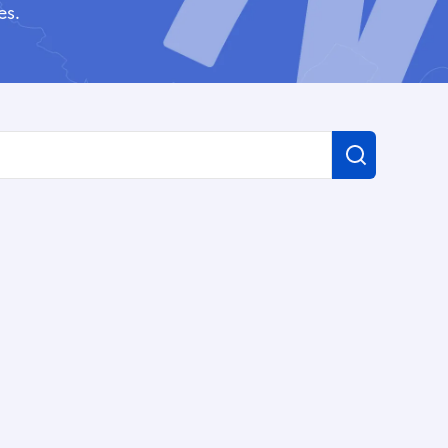
es.
Recherch