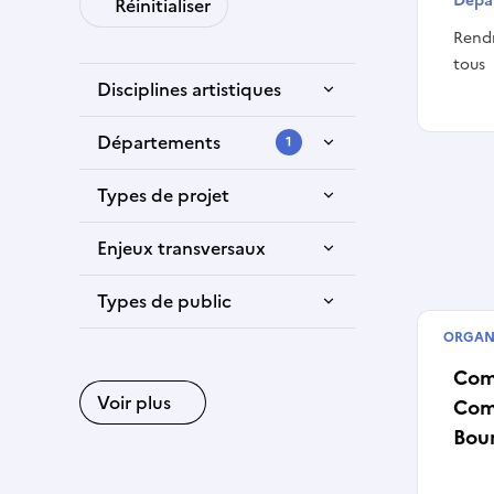
Dépar
Réinitialiser
Rendr
tous
Disciplines artistiques
Départements
1
Types de projet
Enjeux transversaux
Types de public
ORGAN
Collec
Com
Voir plus
Com
Bou