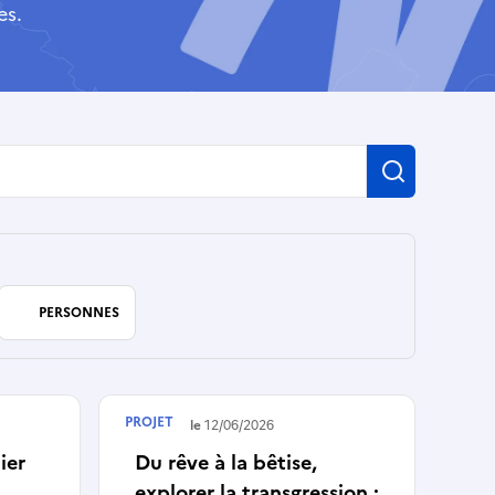
es.
Recherch
PERSONNES
PROJET
Terminé le
12/06/2026
ier
Du rêve à la bêtise,
explorer la transgression :