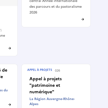
central Année internationale
des parcours et du pastoralisme
2026
r;
eune
 de
APPEL À PROJETS
Terminé le
30/06/2026
de
Appel à projets
"patrimoine et
s du
numérique"
La Région Auvergne-Rhône-
Alpes