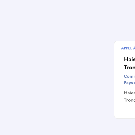
APPEL 
Termin
Haie
Tron
Comm
Pays 
Haies
Tronça