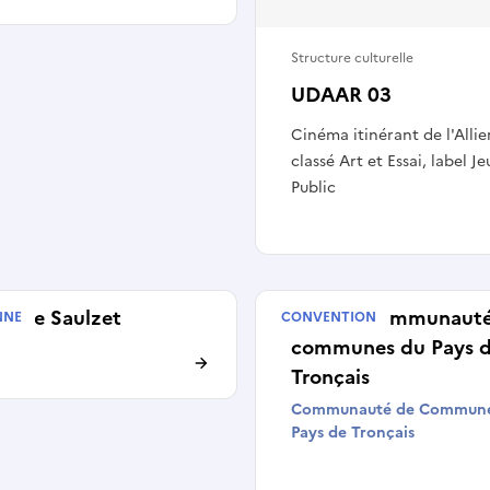
Structure culturelle
UDAAR 03
Cinéma itinérant de l'Allie
classé Art et Essai, label J
Public
ielle Saulzet
CTEAC Communauté
NNE
CONVENTION
communes du Pays 
Tronçais
Communauté de Commune
Pays de Tronçais