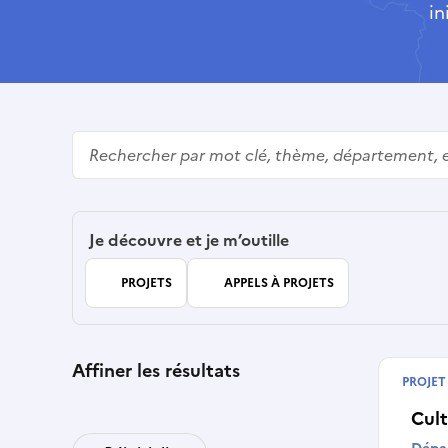
in
Rechercher
Je découvre et je m’outille
PROJETS
APPELS À PROJETS
Affiner les résultats
PROJET
Début
Cul