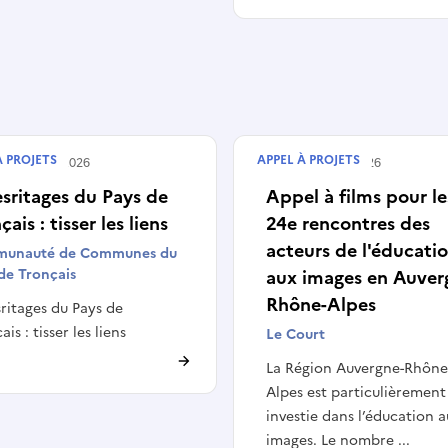
À PROJETS
APPEL À PROJETS
é le
27/05/2026
Publié le
02/04/2026
sritages du Pays de
Appel à films pour le
çais : tisser les liens
24e rencontres des
acteurs de l'éducati
unauté de Communes du
de Tronçais
aux images en Auver
Rhône-Alpes
ritages du Pays de
is : tisser les liens
Le Court
La Région Auvergne-Rhône
Alpes est particulièrement
investie dans l’éducation a
images. Le nombre ...