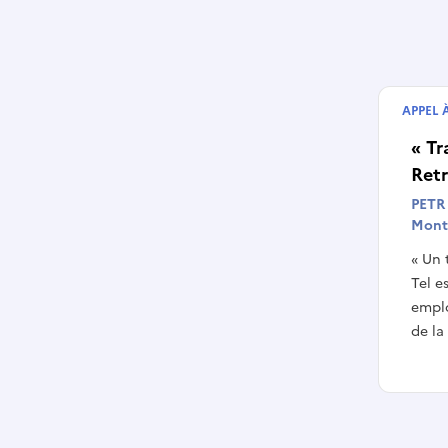
APPEL 
Termin
« Tr
Retr
PETR 
Mont
« Un 
Tel e
emplo
de la 