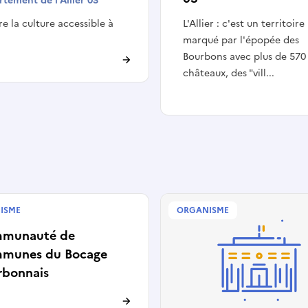
tement de l'Allier 03
e la culture accessible à
L'Allier : c'est un territoire
marqué par l'épopée des
Bourbons avec plus de 570
châteaux, des "vill...
ISME
ORGANISME
tivité
munauté de
munes du Bocage
rbonnais