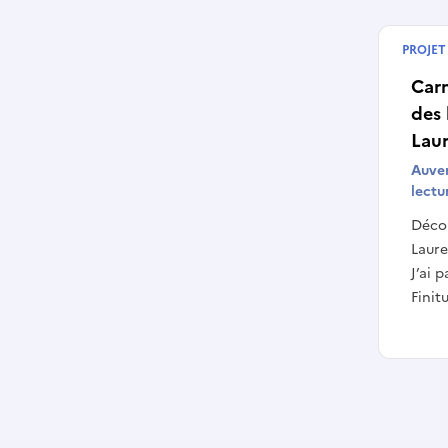
PROJET
Termin
Carn
des 
Laur
Auver
lectu
Décou
Laure
J’ai 
Finitu