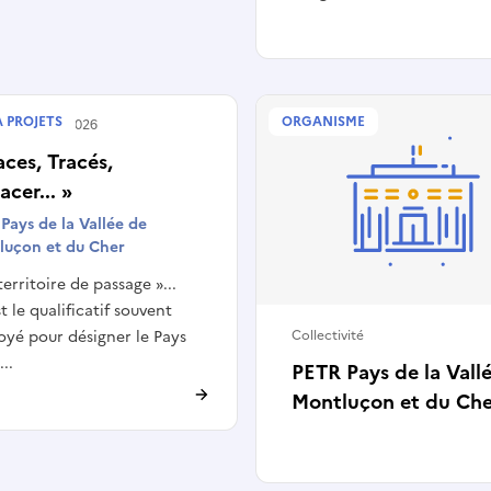
À PROJETS
ORGANISME
é le
19/04/2026
aces, Tracés,
acer... »
Pays de la Vallée de
luçon et du Cher
territoire de passage »...
st le qualificatif souvent
yé pour désigner le Pays
Collectivité
...
PETR Pays de la Vall
Montluçon et du Che