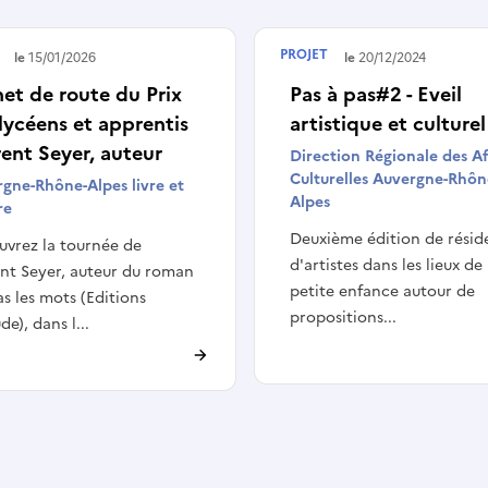
PROJET
é le
15/01/2026
Terminé le
20/12/2024
et de route du Prix
Pas à pas#2 - Eveil
lycéens et apprentis
artistique et culturel
ent Seyer, auteur
Direction Régionale des Af
Culturelles Auvergne-Rhôn
gne-Rhône-Alpes livre et
Alpes
re
Deuxième édition de résid
vrez la tournée de
d'artistes dans les lieux de 
nt Seyer, auteur du roman
petite enfance autour de
pas les mots (Editions
propositions...
de), dans l...