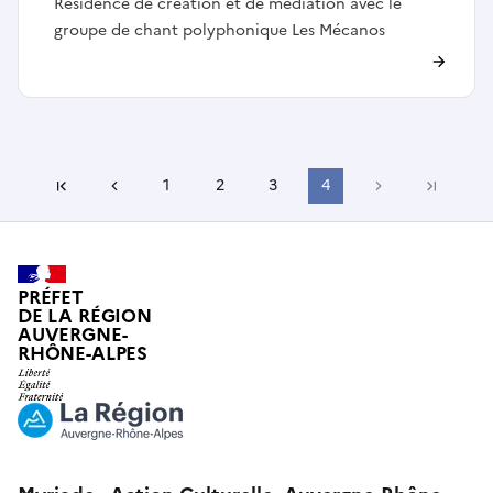
Résidence de création et de médiation avec le
groupe de chant polyphonique Les Mécanos
Page précédente
1
2
3
4
Page suivant
Première page
Dernière
PRÉFET
DE LA RÉGION
AUVERGNE-
RHÔNE-ALPES