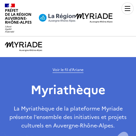
PRÉFET
Men
DE LA RÉGION
AUVERGNE-
RHÔNE-ALPES
Voir le fil d’Ariane
Myriathèque
La Myriathèque de la plateforme Myriade
présente l'ensemble des initiatives et projets
culturels en Auvergne-Rhône-Alpes.