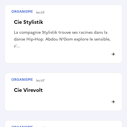
ORGANISME
Artiste ou collectif
Cie Stylistik
La compagnie Stylistik trouve ses racines dans la
danse Hip-Hop. Abdou N’Gom explore le sensible,
s’...
ORGANISME
Artiste ou collectif
Cie Virevolt