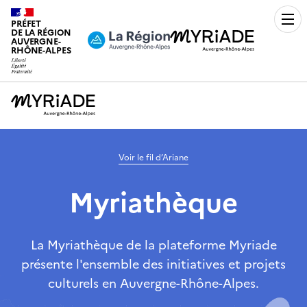
PRÉFET
Men
DE LA RÉGION
AUVERGNE-
RHÔNE-ALPES
Voir le fil d’Ariane
Myriathèque
La Myriathèque de la plateforme Myriade
présente l'ensemble des initiatives et projets
culturels en Auvergne-Rhône-Alpes.