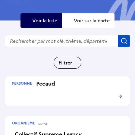
Voir la liste
Voir sur la carte
Rechercher
R
Filtrer
Mickaël Pecaud
PERSONNE
ORGANISME
Artiste ou collectif
Collectif Supreme Legacy