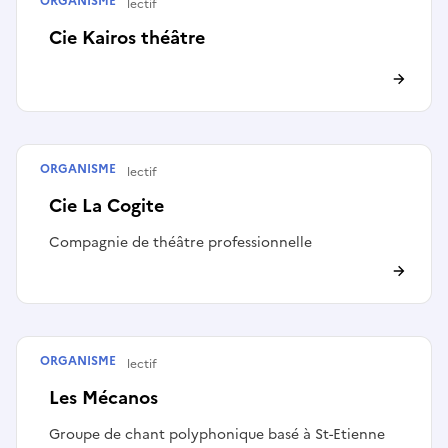
ORGANISME
Artiste ou collectif
Cie Kairos théâtre
ORGANISME
Artiste ou collectif
Cie La Cogite
Compagnie de théâtre professionnelle
ORGANISME
Artiste ou collectif
Les Mécanos
Groupe de chant polyphonique basé à St-Etienne