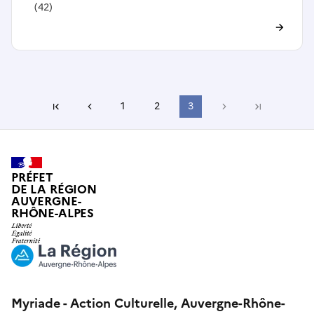
(42)
Page précédente
1
2
3
Page suivante
Première page
Dernière pa
PRÉFET
DE LA RÉGION
AUVERGNE-
RHÔNE-ALPES
Myriade - Action Culturelle, Auvergne-Rhône-