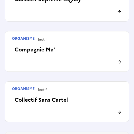
ORGANISME
Artiste ou collectif
Compagnie Ma'
ORGANISME
Artiste ou collectif
Collectif Sans Cartel