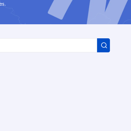
es.
Recherch