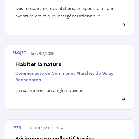
Des rencontres, des ateliers, un spectacle : une
aventure artistique intergénérationnelle
PROJET
Terminé le
17/04/2026
Habiter la nature
Communauté de Communes Marches du Velay
Rochebaron
La nature sous un angle nouveau
PROJET
Débute le
01/09/2026
À venir
Résidence du collectif Fusées