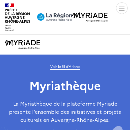
PRÉFET
Men
DE LA RÉGION
AUVERGNE-
RHÔNE-ALPES
Voir le fil d’Ariane
Myriathèque
La Myriathèque de la plateforme Myriade
présente l'ensemble des initiatives et projets
culturels en Auvergne-Rhône-Alpes.