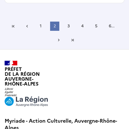
Page précédente
1
2
3
4
5
6
...
Première page
Page suivante
Dernière page
PRÉFET
DE LA RÉGION
AUVERGNE-
RHÔNE-ALPES
Myriade - Action Culturelle, Auvergne-Rhône-
Alpes