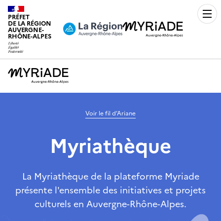
PRÉFET
Men
DE LA RÉGION
AUVERGNE-
RHÔNE-ALPES
Voir le fil d’Ariane
Myriathèque
La Myriathèque de la plateforme Myriade
présente l'ensemble des initiatives et projets
culturels en Auvergne-Rhône-Alpes.