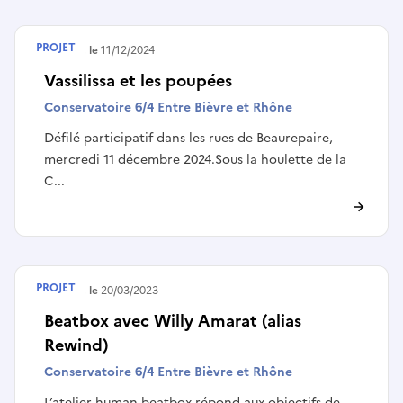
PROJET
Terminé le
11/12/2024
Vassilissa et les poupées
Conservatoire 6/4 Entre Bièvre et Rhône
Défilé participatif dans les rues de Beaurepaire,
mercredi 11 décembre 2024.Sous la houlette de la
C...
PROJET
Terminé le
20/03/2023
Beatbox avec Willy Amarat (alias
Rewind)
Conservatoire 6/4 Entre Bièvre et Rhône
L’atelier human beatbox répond aux objectifs de