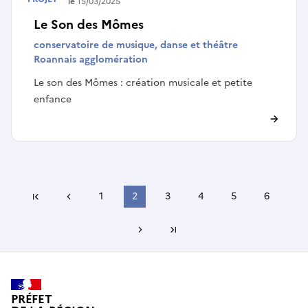
Terminé le
15/03/2025
Le Son des Mômes
conservatoire de musique, danse et théâtre
Roannais agglomération
Le son des Mômes : création musicale et petite
enfance
Page précédente
1
2
3
4
5
6
Première page
Page suivante
Dernière page
PRÉFET