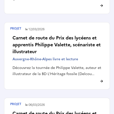
PROJET
Terminé le
12/03/2026
Carnet de route du Prix des lycéens et
apprentis Philippe Valette, scénariste et
illustrateur
Auvergne-Rhône-Alpes livre et lecture
Découvrez la tournée de Philippe Valette, auteur et
illustrateur de la BD L'Héritage fossile (Delcou...
PROJET
Terminé le
06/03/2026
Carnet de route du Prix des lycéens et