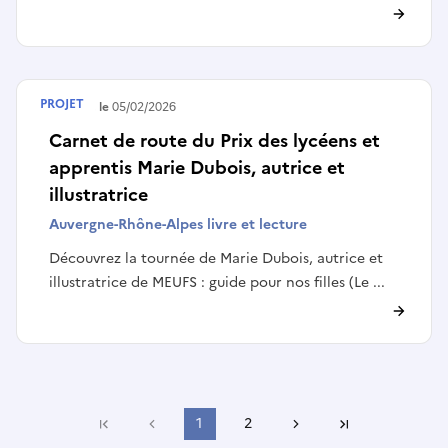
PROJET
Terminé le
05/02/2026
Carnet de route du Prix des lycéens et
apprentis Marie Dubois, autrice et
illustratrice
Auvergne-Rhône-Alpes livre et lecture
Découvrez la tournée de Marie Dubois, autrice et
illustratrice de MEUFS : guide pour nos filles (Le ...
Page précédente
1
2
Page suivante
Première page
Dernière page