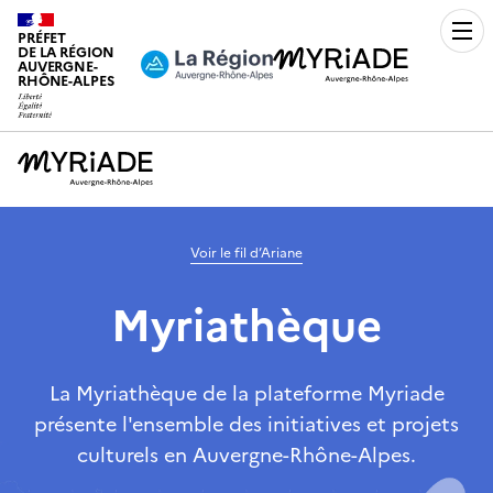
PRÉFET
Men
DE LA RÉGION
AUVERGNE-
RHÔNE-ALPES
Voir le fil d’Ariane
Myriathèque
La Myriathèque de la plateforme Myriade
présente l'ensemble des initiatives et projets
culturels en Auvergne-Rhône-Alpes.