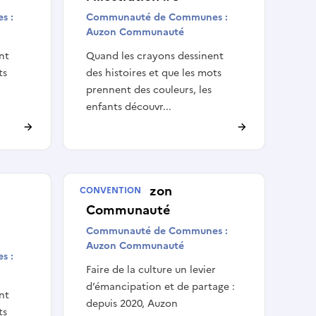
s :
Communauté de Communes :
Auzon Communauté
nt
Quand les crayons dessinent
ts
des histoires et que les mots
prennent des couleurs, les
enfants découvr...
CTEAC Auzon
CONVENTION
Communauté
Communauté de Communes :
Auzon Communauté
s :
Faire de la culture un levier
d’émancipation et de partage :
nt
depuis 2020, Auzon
ts