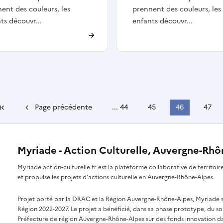
ent des couleurs, les
prennent des couleurs, les
ts découvr...
enfants découvr...
Page précédente
...
44
45
46
47
Première page
Myriade - Action Culturelle, Auvergne-Rh
Myriade.action-culturelle.fr est la plateforme collaborative de territoi
et propulse les projets d'actions culturelle en Auvergne-Rhône-Alpes.
Projet porté par la DRAC et la Région Auvergne-Rhône-Alpes, Myriade s'i
Région 2022-2027. Le projet a bénéficié, dans sa phase prototype, du so
Préfecture de région Auvergne-Rhône-Alpes sur des fonds innovation da