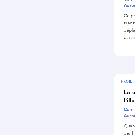
Auzo
Ce pr
trans
dépla
carte
PROJET
Termin
La 
l'il
Comm
Auzo
Quand
des h