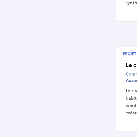
synth
PROJET
Termin
Le c
Comm
Auzo
Le sl
habit
émoti
créat