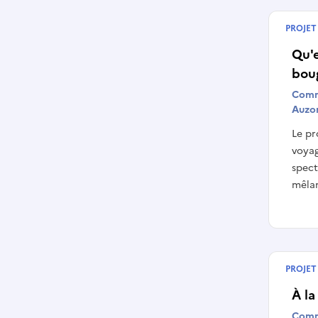
PROJET
Termin
Qu'e
bou
Comm
Auzo
Le pr
voyag
spect
mêlan
PROJET
Termin
À la
Comm