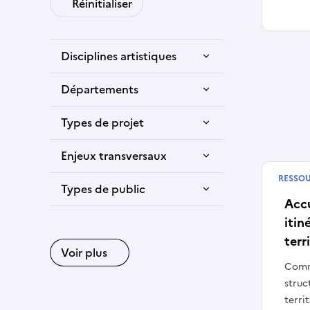
Réinitialiser
Disciplines artistiques
Départements
Types de projet
Enjeux transversaux
RESSO
Publié
Types de public
Accu
itin
terr
Voir plus
Comm
struc
terri