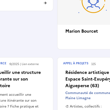
Marion Bourcet
URCE
APPEL À PROJETS
 le
08/09/2025
Lien externe
Terminé le
01/11/2025
eillir une structure
Résidence artistique 
érante sur son
Espace Saint-Exupéry
itoire
Aigueperse (63)
Communauté de commun
ent accueillir une
Plaine Limagne
ture itinérante sur son
toire ? Fiche pratique et
🎨 Artistes, collectifs :