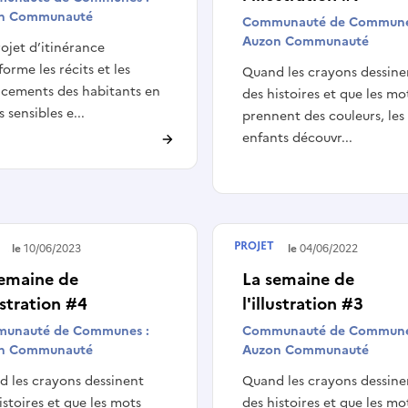
n Communauté
Communauté de Commune
Auzon Communauté
ojet d’itinérance
forme les récits et les
Quand les crayons dessine
cements des habitants en
des histoires et que les mo
s sensibles e...
prennent des couleurs, les
enfants découvr...
PROJET
é le
10/06/2023
Terminé le
04/06/2022
semaine de
La semaine de
lustration #4
l'illustration #3
unauté de Communes :
Communauté de Commune
n Communauté
Auzon Communauté
 les crayons dessinent
Quand les crayons dessine
istoires et que les mots
des histoires et que les mo