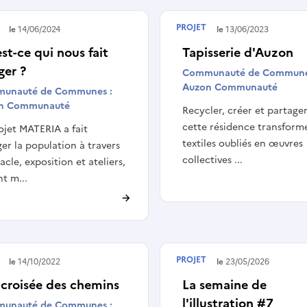
PROJET
é le
14/06/2024
Terminé le
13/06/2023
st-ce qui nous fait
Tapisserie d'Auzon
ger ?
Communauté de Commune
Auzon Communauté
unauté de Communes :
n Communauté
Recycler, créer et partager
cette résidence transform
ojet MATERIA a fait
textiles oubliés en œuvres
er la population à travers
collectives ...
acle, exposition et ateliers,
t m...
PROJET
é le
14/10/2022
Terminé le
23/05/2026
 croisée des chemins
La semaine de
l'illustration #7
unauté de Communes :