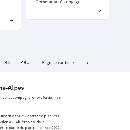
Communauté s’engage ...
48
49
...
Page suivante
Dernière page
ône-Alpes
re, qui accompagne les professionnels
nscrit dans le Contrat de plan État-
utien du Lab-Archipel de la
ns le cadre du plan de relance 2022.