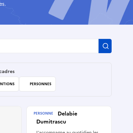
es.
Recherch
 cadres
NTIONS
PERSONNES
Catinca Delabie
PERSONNE
Dumitrascu
J'accompagne au quotidien les