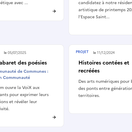
étique avec ...
candidatez à notre réside
artistique de printemps 20
l’Espace Saint...
PROJET
é le
05/07/2025
Terminé le
11/12/2024
abaret des poésies
Histoires contées et
recréées
unauté de Communes :
n Communauté
Des arts numériques pour 
am ouvre la VoiX aux
des ponts entre génératio
ants pour exprimer leurs
territoires.
ons et révéler leur
ivité.