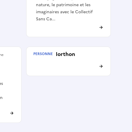
nature, le patrimoine et les
imaginaires avec le Collectif
Sans Ca...
Hervé Morthon
PERSONNE
rne
es
en