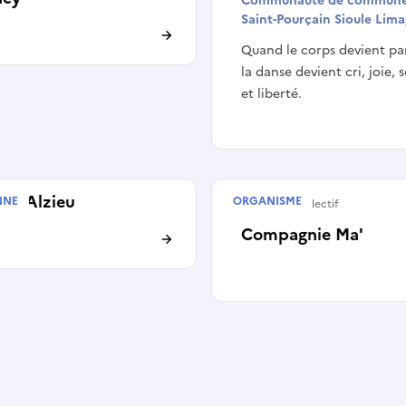
Communauté de commun
Saint-Pourçain Sioule Lim
Quand le corps devient pa
la danse devient cri, joie, s
et liberté.
on Alzieu
NNE
ORGANISME
Artiste ou collectif
Compagnie Ma'