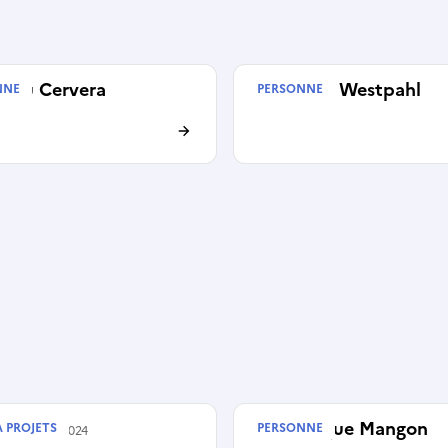
hieu Cervera
Vincent Westpahl
NNE
PERSONNE
Angélique Mangon
À PROJETS
PERSONNE
é le
01/05/2024