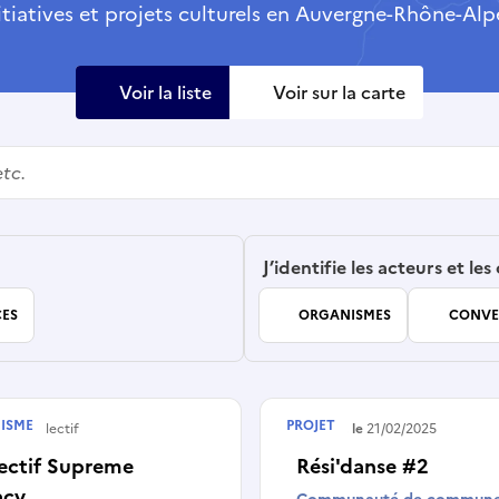
itiatives et projets culturels en Auvergne-Rhône-Alp
Voir la liste
Voir sur la carte
J’identifie les acteurs et les
ES
ORGANISMES
CONVE
ISME
PROJET
e ou collectif
Terminé le
21/02/2025
ectif Supreme
Rési'danse #2
acy