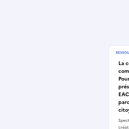
RESSO
Publié
La 
com
Pour
pré
EAC
parc
cit
Spect
créat