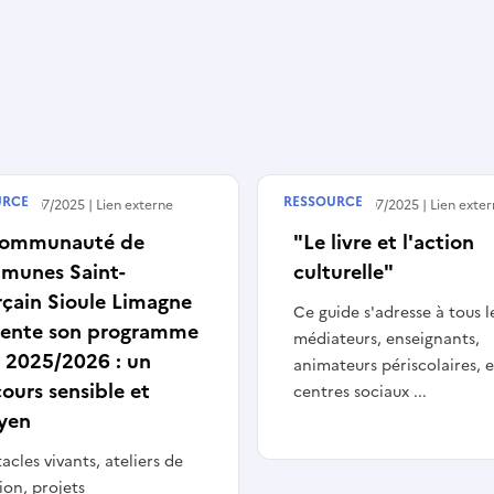
URCE
RESSOURCE
 le
08/07/2025
Lien externe
Publié le
08/07/2025
Lien exte
communauté de
"Le livre et l'action
munes Saint-
culturelle"
çain Sioule Limagne
Ce guide s'adresse à tous l
sente son programme
médiateurs, enseignants,
 2025/2026 : un
animateurs périscolaires, 
ours sensible et
centres sociaux ...
oyen
acles vivants, ateliers de
ion, projets