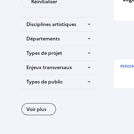
Réinitialiser
Disciplines artistiques
Départements
Types de projet
Mari
Enjeux transversaux
PERSO
Types de public
Voir plus