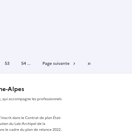
53
54
...
Page suivante
Dernière page
ône-Alpes
re, qui accompagne les professionnels
nscrit dans le Contrat de plan État-
utien du Lab-Archipel de la
ns le cadre du plan de relance 2022.