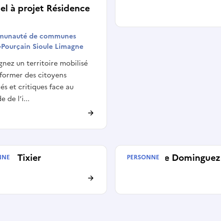
l à projet Résidence
unauté de communes
-Pourçain Sioule Limagne
gnez un territoire mobilisé
former des citoyens
rés et critiques face au
 de l’i...
nie Tixier
Charlène Dominguez
NNE
PERSONNE