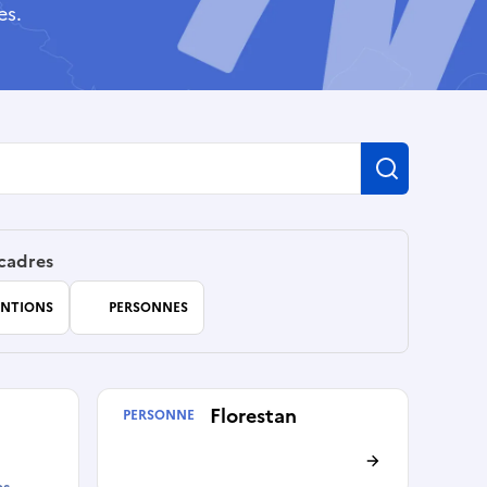
es.
Recherch
 cadres
NTIONS
PERSONNES
Mickael Florestan
PERSONNE