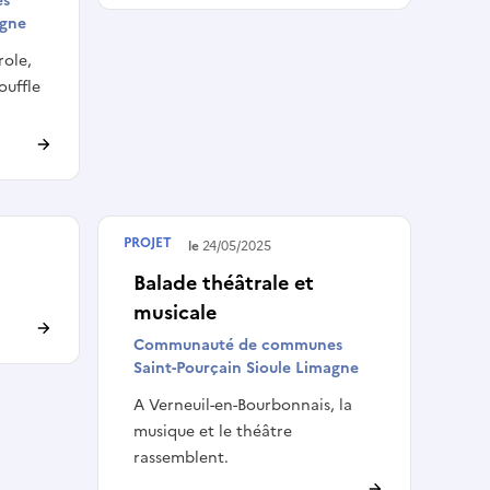
es
agne
role,
ouffle
PROJET
Terminé le
24/05/2025
Balade théâtrale et
musicale
Communauté de communes
Saint-Pourçain Sioule Limagne
A Verneuil-en-Bourbonnais, la
musique et le théâtre
rassemblent.