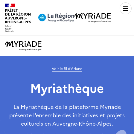
PRÉFET
Men
DE LA RÉGION
AUVERGNE-
RHÔNE-ALPES
Voir le fil d’Ariane
Myriathèque
La Myriathèque de la plateforme Myriade
présente l'ensemble des initiatives et projets
culturels en Auvergne-Rhône-Alpes.