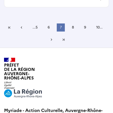
Page précédente
...
5
6
7
8
9
10
...
Première page
Page suivante
Dernière page
PRÉFET
DE LA RÉGION
AUVERGNE-
RHÔNE-ALPES
Myriade - Action Culturelle, Auvergne-Rhône-