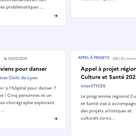
les problématiques ...
APPEL À PROJETS
é le
29/05/2024
Débute le
15/06/2026
En cour
eviens pour danser
Appel à projet régio
Culture et Santé 20
ces Civils de Lyon
interSTICES
ir à l'hôpital pour danser ?
e ! Cinq personnes et un
Le programme régional Cu
eur-chorégraphe explorent
et Santé vise à accompagn
...
des projets artistiques et
culturels co-co...