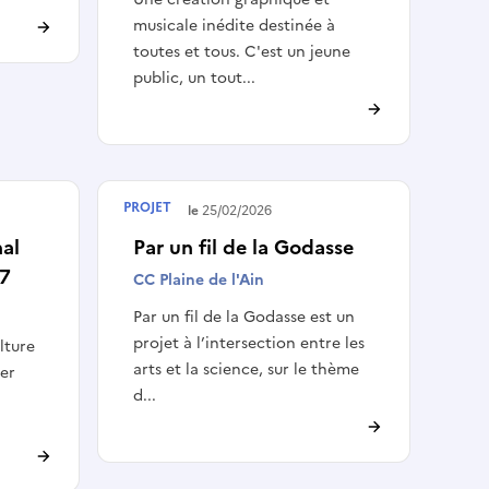
musicale inédite destinée à
toutes et tous. C'est un jeune
public, un tout...
PROJET
s
Terminé le
25/02/2026
nal
Par un fil de la Godasse
27
CC Plaine de l'Ain
Par un fil de la Godasse est un
projet à l’intersection entre les
lture
arts et la science, sur le thème
er
d...