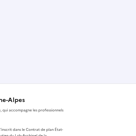
ône-Alpes
re, qui accompagne les professionnels
nscrit dans le Contrat de plan État-
utien du Lab-Archipel de la