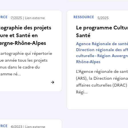
URCE
RESSOURCE
 le
04/07/2025
Lien externe
Publié le
16/05/2025
ographie des projets
Le programme Cultur
ure et Santé en
Santé
ergne-Rhône-Alpes
Agence Régionale de santé
Direction régionale des af
artographie qui répertorie
culturelle - Région Auvergn
e année tous les projets
Rhône-Alpes
nus dans le cadre du
L'Agence régionale de san
amme ré...
(ARS), la Direction régiona
affaires culturelles (DRAC) 
Régi...
URCE
 le
02/06/2023
Lien externe