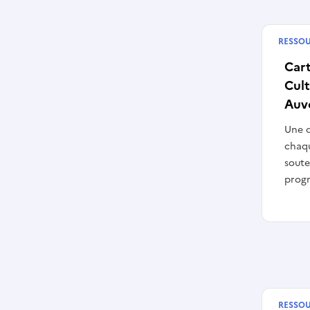
RESSO
Publié
Cart
Cult
Auv
Une c
chaqu
soute
progr
RESSO
Publié