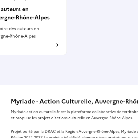
 auteurs en
ergne-Rhône-Alpes
ire des auteurs en
rgne-Rhône-Alpes
Myriade - Action Culturelle, Auvergne-Rh
Myriade.action-culturelle.fr est la plateforme collaborative de territoi
et propulse les projets d'actions culturelle en Auvergne-Rhône-Alpes.
Projet porté par la DRAC et la Région Auvergne-Rhône-Alpes, Myriade s'i
Région 2022-2027. Le projet a bénéficié, dans sa phase prototype, du so