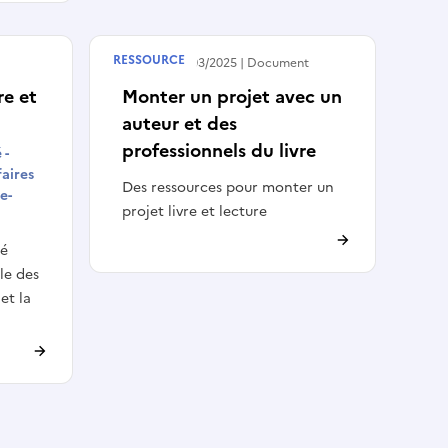
RESSOURCE
Publié le
28/03/2025
Document
e et
Monter un projet avec un
auteur et des
professionnels du livre
 -
faires
Des ressources pour monter un
e-
projet livre et lecture
té
le des
et la