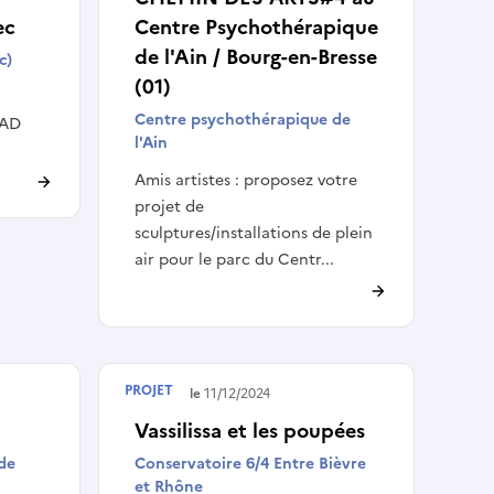
ec
Centre Psychothérapique
de l'Ain / Bourg-en-Bresse
c)
(01)
Centre psychothérapique de
PAD
l'Ain
Amis artistes : proposez votre
projet de
sculptures/installations de plein
air pour le parc du Centr...
PROJET
Terminé le
11/12/2024
Vassilissa et les poupées
de
Conservatoire 6/4 Entre Bièvre
et Rhône