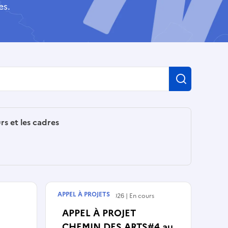
es.
Recherch
urs et les cadres
APPEL À PROJETS
Débute le
01/07/2026
En cours
APPEL À PROJET
CHEMIN DES ARTS#4 au