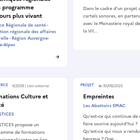
n programme
Dans le cadre d’un projet 
ours plus vivant
cartels sonores, en parten
avec le Monastère royal de
e Régionale de santé -
la Vil...
tion régionale des affaires
relle - Région Auvergne-
e-Alpes
URCE
PROJET
 le
10/04/2026
Lien externe
Terminé le
30/09/2025
ations Culture et
Empreintes
té
Les Abattoirs SMAC
STICES
Qu'est-ce qui continue de
faire sourire aujourd'hui ?
STICES propose un
Qu'est-ce qui nous a rendu
ramme de formations
heureux ? Que...
ssionnalisantes en lien