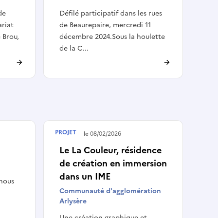
de
Défilé participatif dans les rues
ariat
de Beaurepaire, mercredi 11
 Brou,
décembre 2024.Sous la houlette
de la C...
PROJET
Terminé le
08/02/2026
Le La Couleur, résidence
de création en immersion
dans un IME
 nous
Communauté d'agglomération
Arlysère
Une création graphique et