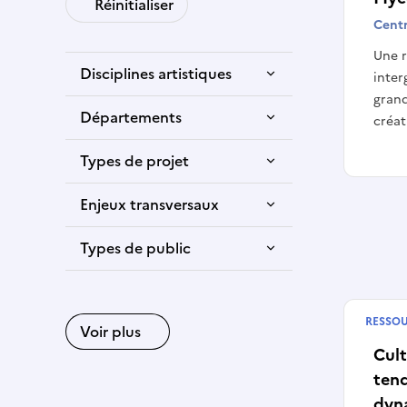
Réinitialiser
Centr
Une r
Disciplines artistiques
inter
grand
Départements
créat
Types de projet
Enjeux transversaux
Types de public
RESSO
Publié
Voir plus
Cult
ten
dyn