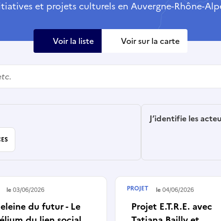
itiatives et projets culturels en Auvergne-Rhône-Alp
Voir la liste
Voir sur la carte
J’identifie les acte
ES
PROJET
é le
03/06/2026
Terminé le
04/06/2026
leine du futur - Le
Projet E.T.R.E. avec
lium du lien social
Tatiana Bailly et