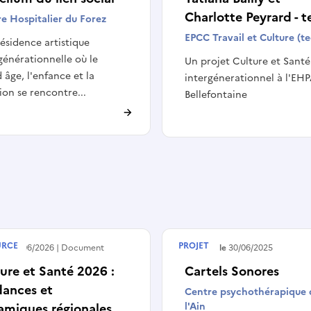
Charlotte Peyrard - t
e Hospitalier du Forez
EPCC Travail et Culture (te
ésidence artistique
générationnelle où le
Un projet Culture et Santé
 âge, l'enfance et la
intergénerationnel à l'EH
ion se rencontre...
Bellefontaine
URCE
PROJET
 le
09/06/2026
Document
Terminé le
30/06/2025
ure et Santé 2026 :
Cartels Sonores
dances et
Centre psychothérapique 
amiques régionales
l'Ain