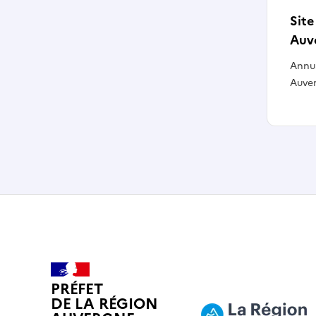
Site
Auv
Annua
Auve
PRÉFET
DE LA RÉGION