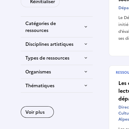
Réinitialiser
Dépa
Le Dé
Catégories de
initi
ressources
d’éva
ses di
Disciplines artistiques
Types de ressources
Organismes
RESSO
Publié
Les 
Thématiques
lect
dép
Direc
Voir plus
Cultu
Alpes