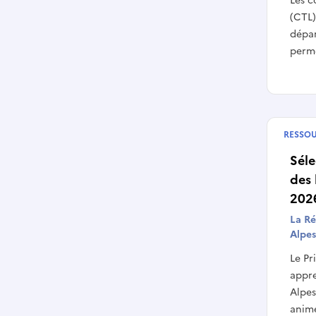
Les c
(CTL)
dépa
perme
RESSO
Publié
Séle
des 
202
La R
Alpes
Le Pr
appre
Alpes
animé