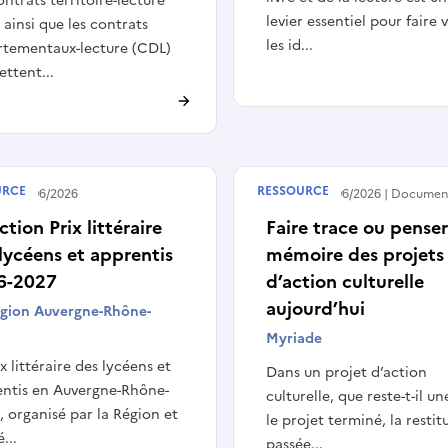
ontrats territoire-lecture
levier essentiel pour faire 
 ainsi que les contrats
les id...
rtementaux-lecture (CDL)
ttent...
URCE
RESSOURCE
 le
30/06/2026
Publié le
23/06/2026
Documen
ction Prix littéraire
Faire trace ou penser
lycéens et apprentis
mémoire des projets
6-2027
d’action culturelle
aujourd’hui
égion Auvergne-Rhône-
Myriade
ix littéraire des lycéens et
Dans un projet d’action
ntis en Auvergne-Rhône-
culturelle, que reste-t-il un
, organisé par la Région et
le projet terminé, la restit
...
passée...