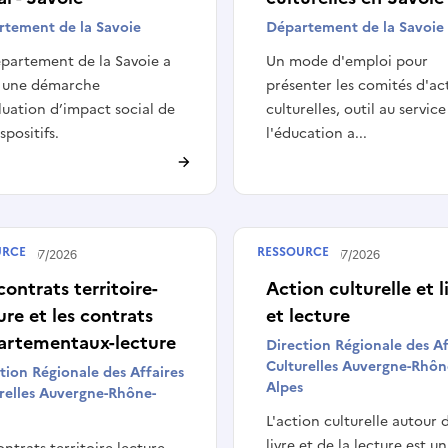
rtement de la Savoie
Département de la Savoie
partement de la Savoie a
Un mode d'emploi pour
é une démarche
présenter les comités d'ac
luation d’impact social de
culturelles, outil au servic
spositifs.
l'éducation a...
URCE
RESSOURCE
 le
28/07/2026
Publié le
28/07/2026
contrats territoire-
Action culturelle et l
ure et les contrats
et lecture
artementaux-lecture
Direction Régionale des Af
Culturelles Auvergne-Rhôn
tion Régionale des Affaires
Alpes
relles Auvergne-Rhône-
L'action culturelle autour 
livre et de la lecture est un