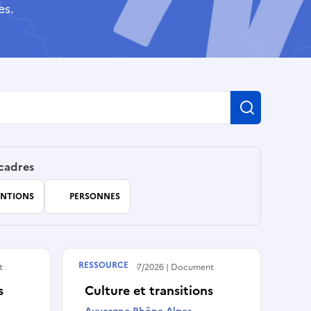
es.
Recherch
 cadres
NTIONS
PERSONNES
RESSOURCE
t
Publié le
29/07/2026
Document
s
Culture et transitions