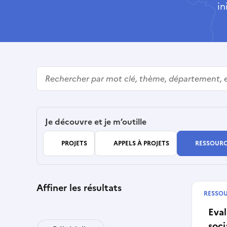
in
Rechercher
Je découvre et je m’outille
PROJETS
APPELS À PROJETS
RESSOURC
Affiner les résultats
RESSO
Publié
Eva
soci