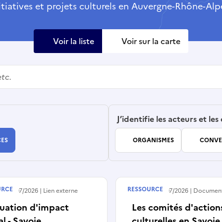
itiatives et projets culturels en Auvergne-Rhône-Alp
Voir la liste
Voir sur la carte
J’identifie les acteurs et les
ES
ORGANISMES
CONVE
URCE
RESSOURCE
 le
30/07/2026
Lien externe
Publié le
30/07/2026
Documen
luation d'impact
Les comités d'action
al - Savoie
culturelles en Savoie