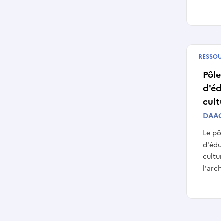
RESSO
Publié
Pôle
d'éd
cult
DAAC
Le pô
d'édu
cultu
l'arc