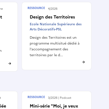
RESSOURCE
rne
Publié le
10/04/2026
et
Design des Territoires
Ecole Nationale Supérieure des
Arts Décoratifs-PSL
Design des Territoires est un
programme multisitué dédié à
l’accompagnement des
en
territoires par le d...
RESSOURCE
t
Publié le
16/03/2026
Podcast
iée
Mini-série "Moi, je veux