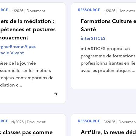
URCE
RESSOURCE
 le
21/04/2026
Document
Publié le
10/04/2026
Lien exte
ers de la médiation :
Formations Culture 
pétences et postures
Santé
mouvement
interSTICES
rgne-Rhône-Alpes
interSTICES propose un
acle Vivant
programme de formations
èse de la journée
professionnalisantes en li
ssionnelle sur les métiers
avec les problématiques ...
s enjeux contemporains de
diation c...
URCE
RESSOURCE
 le
08/04/2026
Document
Publié le
17/03/2026
Documen
s classes pas comme
Art'Ure, la revue déd