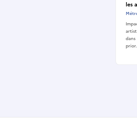
les 
Métr
Impac
artis
dans 
prior.