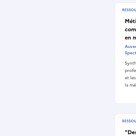
RESSO
Publié
Méti
com
en 
Auve
Spect
Synth
profe
et le
la mé
RESSO
Publié
"De