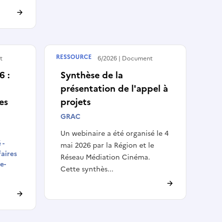
RESSOURCE
t
Publié le
01/06/2026
Document
6 :
Synthèse de la
présentation de l'appel à
es
projets
GRAC
Un webinaire a été organisé le 4
 -
mai 2026 par la Région et le
faires
Réseau Médiation Cinéma.
e-
Cette synthès...