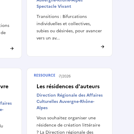
Auvergne-Rhône-Alpes
Spectacle Vivant
Transitions : Bifurcations
individuelles et collectives,
tions
subies ou désirées, pour avancer
e de
vers un av...
RESSOURCE
Publié le
28/07/2026
ivre
Les résidences d'auteurs
Direction Régionale des Affaires
Culturelles Auvergne-Rhône-
faires
Alpes
e-
Vous souhaitez organiser une
résidence de création littéraire
du
? La Direction régionale des