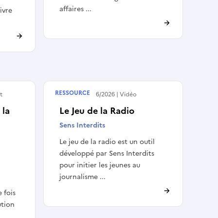
affaires ...
vivre
RESSOURCE
t
Publié le
12/06/2026
Vidéo
 la
Le Jeu de la Radio
Sens Interdits
Le jeu de la radio est un outil
développé par Sens Interdits
pour initier les jeunes au
journalisme ...
e fois
ution