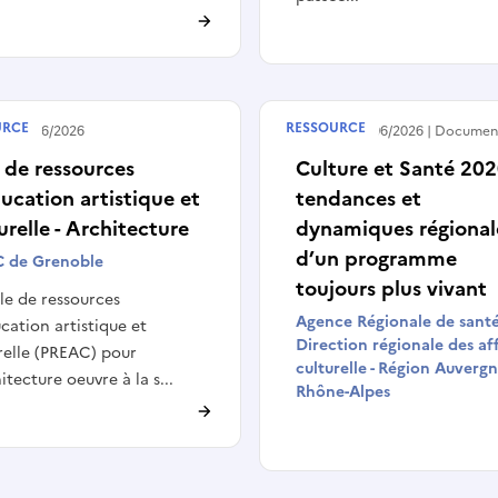
URCE
RESSOURCE
 le
11/06/2026
Publié le
09/06/2026
Documen
 de ressources
Culture et Santé 202
ucation artistique et
tendances et
urelle - Architecture
dynamiques régional
d’un programme
 de Grenoble
toujours plus vivant
le de ressources
Agence Régionale de santé
cation artistique et
Direction régionale des af
relle (PREAC) pour
culturelle - Région Auvergn
hitecture oeuvre à la s...
Rhône-Alpes