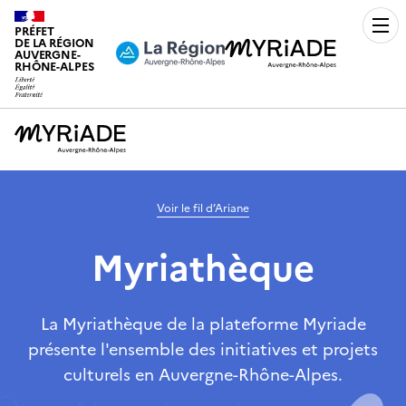
PRÉFET
Men
DE LA RÉGION
AUVERGNE-
RHÔNE-ALPES
Voir le fil d’Ariane
Myriathèque
La Myriathèque de la plateforme Myriade
présente l'ensemble des initiatives et projets
culturels en Auvergne-Rhône-Alpes.