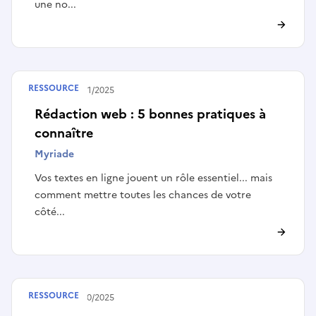
une no...
RESSOURCE
Publié le
05/11/2025
Rédaction web : 5 bonnes pratiques à
connaître
Myriade
Vos textes en ligne jouent un rôle essentiel... mais
comment mettre toutes les chances de votre
côté...
RESSOURCE
Publié le
24/10/2025