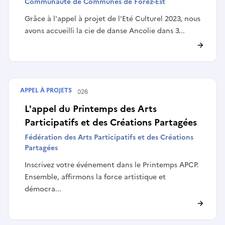
Communauté de Communes de Forez-Est
Grâce à l'appel à projet de l'Eté Culturel 2023, nous
avons accueilli la cie de danse Ancolie dans 3...
APPEL À PROJETS
Terminé le
10/04/2026
L'appel du Printemps des Arts
Participatifs et des Créations Partagées
Fédération des Arts Participatifs et des Créations
Partagées
Inscrivez votre événement dans le Printemps APCP.
Ensemble, affirmons la force artistique et
démocra...