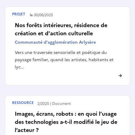
PROJET
Terminé le
30/06/2025
Nos forêts intérieures, résidence de
création et d'action culturelle
Communauté d'agglomération Arlysère
Vers une traversée sensorielle et poétique du
paysage familier, quand les artistes, habitants et
lyc...
RESSOURCE
Publié le
19/02/2025
Document
Images, écrans, robots : en quoi l’usage
des technologies a-t-il modifié le jeu de
l’acteur ?