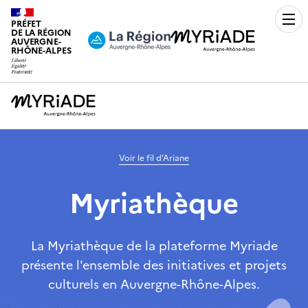
PRÉFET
Men
DE LA RÉGION
AUVERGNE-
RHÔNE-ALPES
Voir le fil d’Ariane
Myriathèque
La Myriathèque de la plateforme Myriade
présente l'ensemble des initiatives et projets
culturels en Auvergne-Rhône-Alpes.