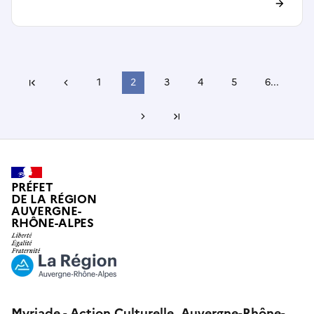
Page précédente
1
2
3
4
5
6
...
Première page
Page suivante
Dernière page
PRÉFET
DE LA RÉGION
AUVERGNE-
RHÔNE-ALPES
Myriade - Action Culturelle, Auvergne-Rhône-