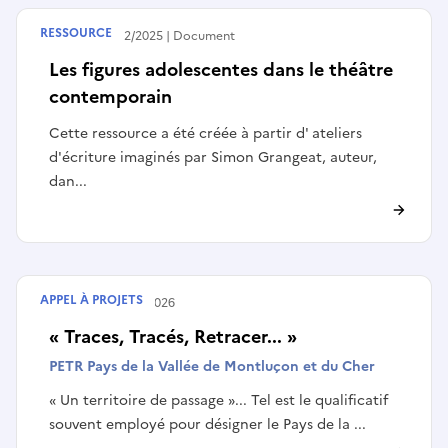
RESSOURCE
Publié le
24/02/2025
Document
Les figures adolescentes dans le théâtre
contemporain
Cette ressource a été créée à partir d' ateliers
d'écriture imaginés par Simon Grangeat, auteur,
dan...
APPEL À PROJETS
Terminé le
19/04/2026
« Traces, Tracés, Retracer... »
PETR Pays de la Vallée de Montluçon et du Cher
« Un territoire de passage »... Tel est le qualificatif
souvent employé pour désigner le Pays de la ...