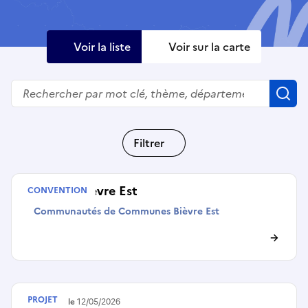
Voir la liste
Voir sur la carte
Rechercher
R
Filtrer
CTEAC Bièvre Est
CONVENTION
Communautés de Communes Bièvre Est
PROJET
Terminé le
12/05/2026