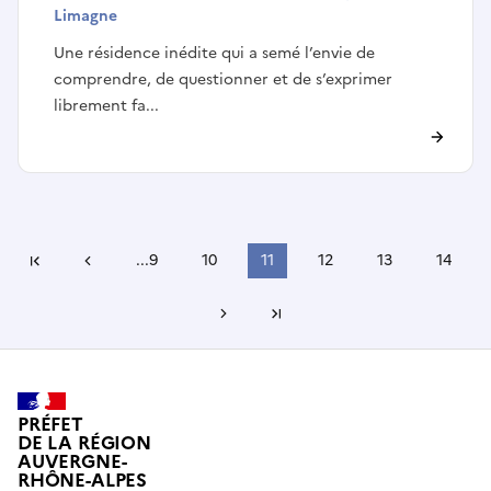
Limagne
Une résidence inédite qui a semé l’envie de
comprendre, de questionner et de s’exprimer
librement fa...
Page précédente
...
9
10
11
12
13
14
Première page
Page suivante
Dernière page
PRÉFET
DE LA RÉGION
AUVERGNE-
RHÔNE-ALPES