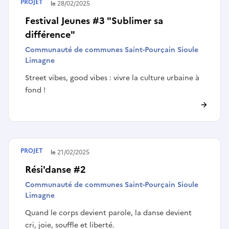
PROJET
Terminé le
28/02/2025
Festival Jeunes #3 "Sublimer sa
différence"
Communauté de communes Saint-Pourçain Sioule
Limagne
Street vibes, good vibes : vivre la culture urbaine à
fond !
PROJET
Terminé le
21/02/2025
Rési'danse #2
Communauté de communes Saint-Pourçain Sioule
Limagne
Quand le corps devient parole, la danse devient
cri, joie, souffle et liberté.