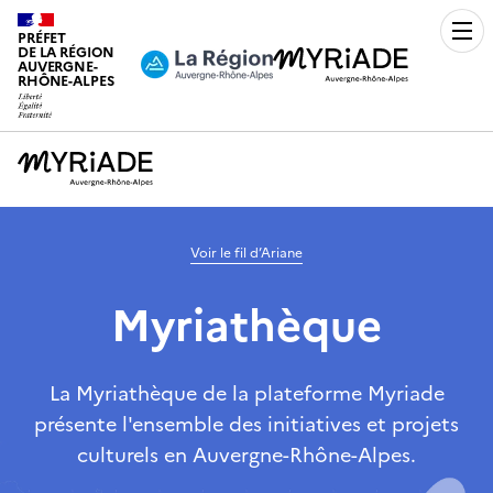
PRÉFET
Men
DE LA RÉGION
AUVERGNE-
RHÔNE-ALPES
Voir le fil d’Ariane
Myriathèque
La Myriathèque de la plateforme Myriade
présente l'ensemble des initiatives et projets
culturels en Auvergne-Rhône-Alpes.