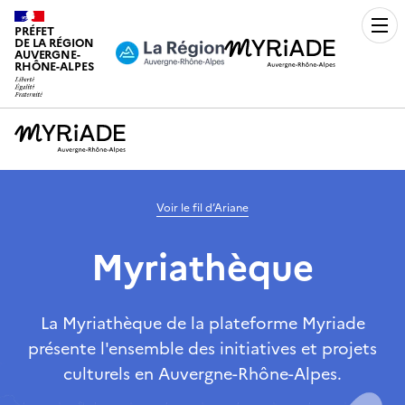
PRÉFET
Men
DE LA RÉGION
AUVERGNE-
RHÔNE-ALPES
Voir le fil d’Ariane
Myriathèque
La Myriathèque de la plateforme Myriade
présente l'ensemble des initiatives et projets
culturels en Auvergne-Rhône-Alpes.