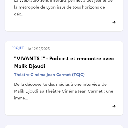
La Webradio Sens Interdits permet à des jeunes de
la métropole de Lyon issus de tous horizons de
déc...
PROJET
Terminé le
12/12/2025
"VIVANTS !" - Podcast et rencontre avec
Malik Djoudi
Théâtre-Cinéma Jean Carmet (TCJC)
De la découverte des médias à une interview de
Malik Djoudi au Théâtre Cinéma Jean Carmet : une
imme...