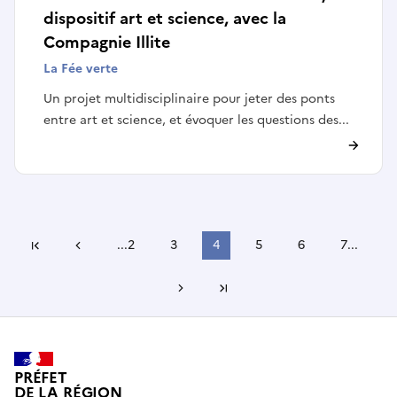
dispositif art et science, avec la
Compagnie Illite
La Fée verte
Un projet multidisciplinaire pour jeter des ponts
entre art et science, et évoquer les questions des...
Page précédente
...
2
3
4
5
6
7
...
Première page
Page suivante
Dernière page
PRÉFET
DE LA RÉGION