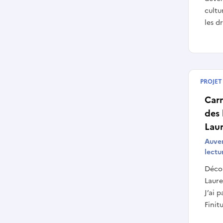
cultu
les dr
PROJET
Termin
Carn
des 
Laur
Auver
lectu
Décou
Laure
J’ai 
Finitu