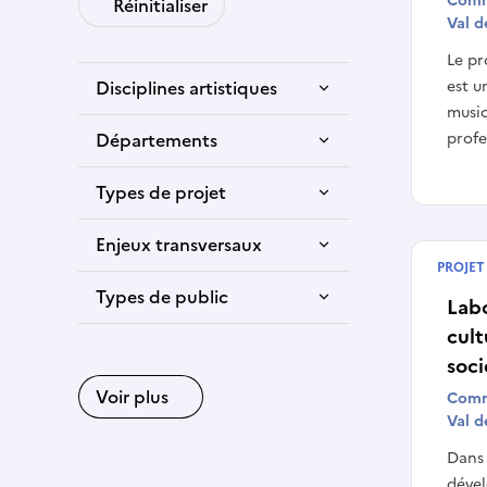
Comm
Réinitialiser
Val 
Le pr
Disciplines artistiques
est u
music
Départements
profe
Types de projet
Enjeux transversaux
PROJET
Termin
Types de public
Labo
cult
soci
Voir plus
Comm
Val 
Dans 
dével