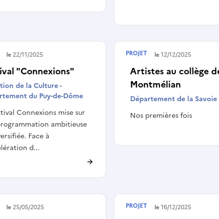
PROJET
é le
22/11/2025
Terminé le
12/12/2025
ival "Connexions"
Artistes au collège d
Montmélian
tion de la Culture -
rtement du Puy-de-Dôme
Département de la Savoie
stival Connexions mise sur
Nos premières fois
programmation ambitieuse
versifiée. Face à
élération d...
PROJET
é le
25/05/2025
Terminé le
16/12/2025