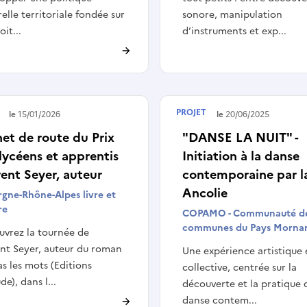
relle territoriale fondée sur
sonore, manipulation
oit...
d’instruments et exp...
PROJET
é le
15/01/2026
Terminé le
20/06/2025
et de route du Prix
"DANSE LA NUIT" -
lycéens et apprentis
Initiation à la danse
ent Seyer, auteur
contemporaine par l
Ancolie
gne-Rhône-Alpes livre et
re
COPAMO - Communauté d
communes du Pays Mornan
vrez la tournée de
nt Seyer, auteur du roman
Une expérience artistique 
pas les mots (Editions
collective, centrée sur la
de), dans l...
découverte et la pratique 
danse contem...