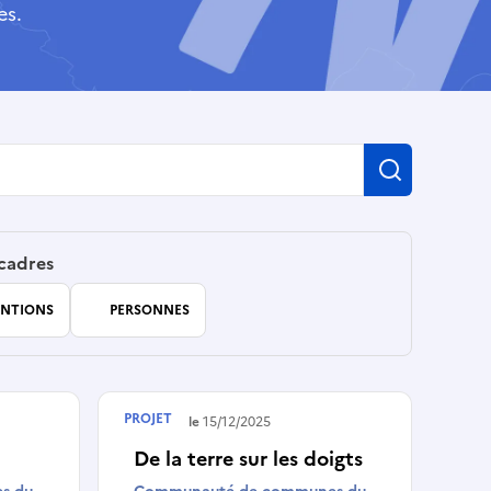
es.
Recherch
 cadres
NTIONS
PERSONNES
PROJET
Terminé le
15/12/2025
De la terre sur les doigts