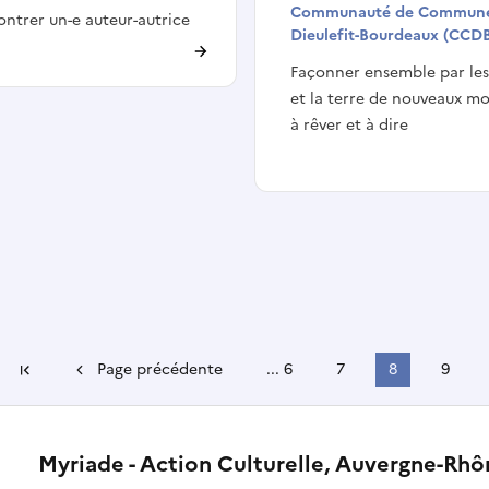
Communauté de Commun
ntrer un-e auteur-autrice
Dieulefit-Bourdeaux (CCD
Façonner ensemble par le
et la terre de nouveaux m
à rêver et à dire
Page précédente
...
6
7
8
9
Première page
Myriade - Action Culturelle, Auvergne-Rh