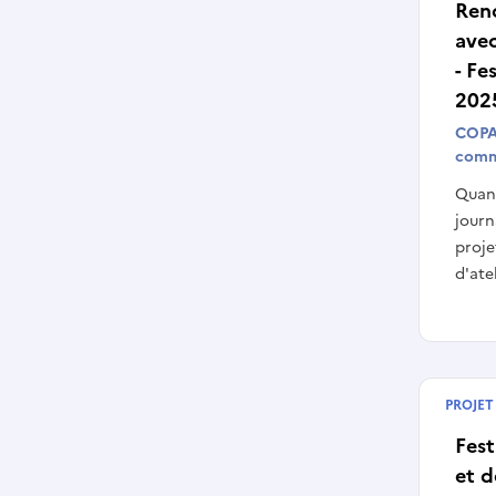
Ren
ave
- Fe
202
COPA
comm
Quand
journ
proje
d'atel
PROJET
Début
Fest
et d