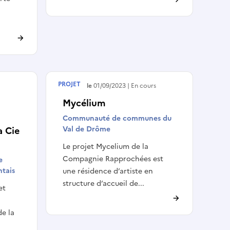
PROJET
Débute le
01/09/2023
En cours
Mycélium
Communauté de communes du
a Cie
Val de Drôme
Le projet Mycelium de la
Compagnie Rapprochées est
e
tais
une résidence d’artiste en
structure d’accueil de...
et
de la