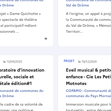
unauté de communes du
Communauté de commune
de Drôme
Val de Drôme
ojet « Dame Quichotte »
A l’origine, un appel à pro
n spectacle de théâtre
la Communauté de comm
al participatif mêlant
du Val de Drôme, « Mémoi
ssionnels ...
Territoir...
PROJET
é le
13/04/2025
Terminé le
19/12/2024
ratoire d'innovation
Eveil musical & petit
urelle, sociale et
enfance - Cie Les Pet
étale édition#1
Motnotes
unauté de communes du
COPAMO - Communauté d
de Drôme
communes du Pays Mornan
le cadre de sa volonté de
Immersion musicale pour l
opper une politique
tout-petits : entre découv