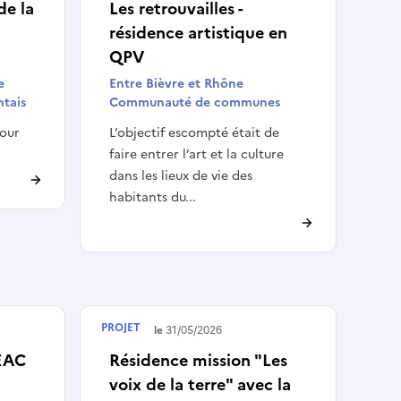
de la
Les retrouvailles -
résidence artistique en
QPV
e
Entre Bièvre et Rhône
tais
Communauté de communes
pour
L’objectif escompté était de
faire entrer l’art et la culture
dans les lieux de vie des
habitants du...
PROJET
Terminé le
31/05/2026
TEAC
Résidence mission "Les
voix de la terre" avec la