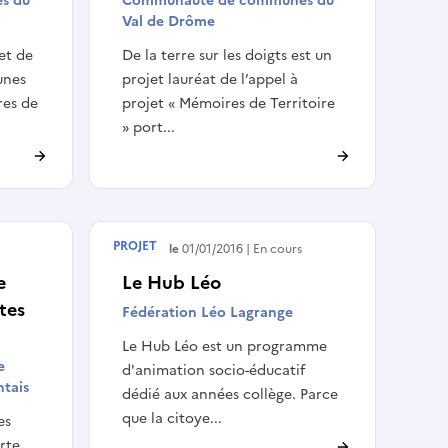
s du
Communauté de communes du
Val de Drôme
jet de
De la terre sur les doigts est un
unes
projet lauréat de l’appel à
res de
projet « Mémoires de Territoire
» port...
PROJET
Débute le
01/01/2016
En cours
e
Le Hub Léo
ites
Fédération Léo Lagrange
Le Hub Léo est un programme
e
d'animation socio-éducatif
tais
dédié aux années collège. Parce
que la citoye...
es
erte