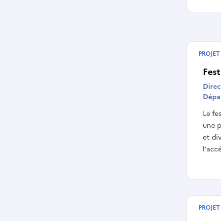
PROJET
Termin
Fest
Direc
Dépa
Le fe
une 
et di
l’acc
PROJET
Termin