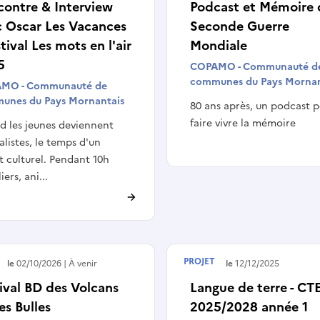
contre & Interview
Podcast et Mémoire 
c Oscar Les Vacances
Seconde Guerre
stival Les mots en l'air
Mondiale
5
COPAMO - Communauté d
communes du Pays Mornan
MO - Communauté de
unes du Pays Mornantais
80 ans après, un podcast 
faire vivre la mémoire
 les jeunes deviennent
alistes, le temps d'un
t culturel. Pendant 10h
iers, ani...
PROJET
e le
02/10/2026
À venir
Terminé le
12/12/2025
ival BD des Volcans
Langue de terre - C
es Bulles
2025/2028 année 1