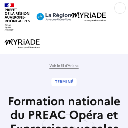
PRÉFET
Men
DE LA RÉGION
AUVERGNE-
RHÔNE-ALPES
Voir le fil d’Ariane
TERMINÉ
Formation nationale
du PREAC Opéra et