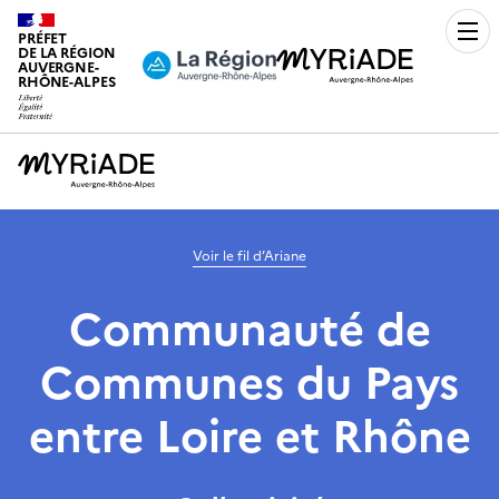
PRÉFET
Men
DE LA RÉGION
AUVERGNE-
RHÔNE-ALPES
Voir le fil d’Ariane
Communauté de
Communes du Pays
entre Loire et Rhône