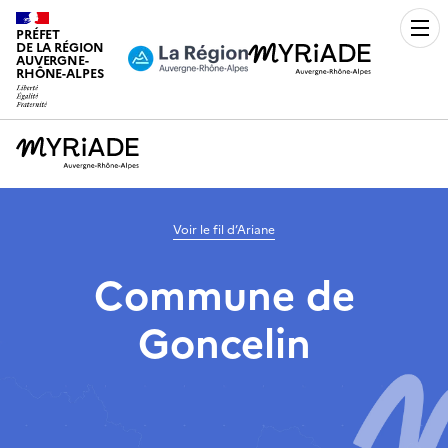
PRÉFET
Men
DE LA RÉGION
AUVERGNE-
RHÔNE-ALPES
Voir le fil d’Ariane
Commune de
Goncelin