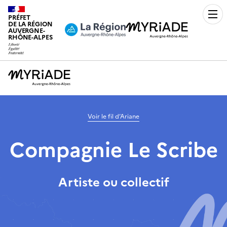
PRÉFET
Men
DE LA RÉGION
AUVERGNE-
RHÔNE-ALPES
Voir le fil d’Ariane
Compagnie Le Scribe
Artiste ou collectif