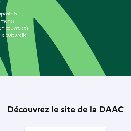
positifs
ements
t en œuvre ses
ie culturelle
Découvrez le site de la DAAC