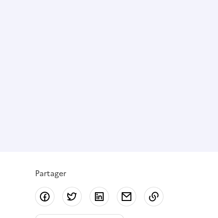
Partager
Partager sur Facebook
Partager sur Twitter
Partager sur LinkedIn
Partager par email
Copier dans le