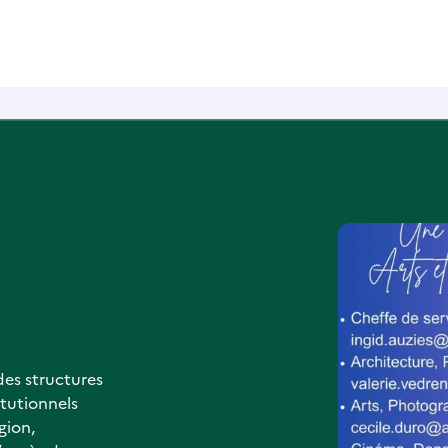
des structures
itutionnels
égion,