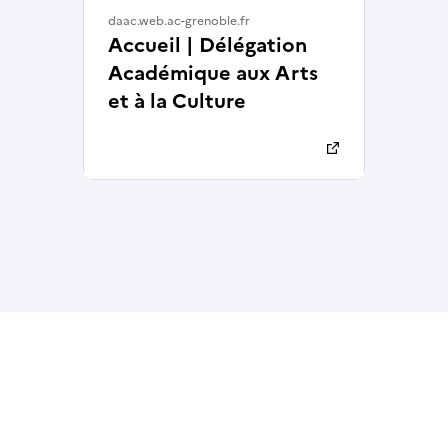
daac.web.ac-grenoble.fr
Accueil | Délégation
Académique aux Arts
et à la Culture
 presse-papier