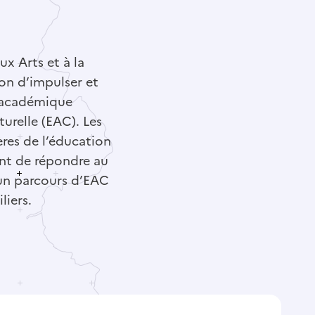
x Arts et à la
on d’impulser et
 académique
turelle (EAC). Les
tères de l’éducation
ont de répondre au
 un parcours d’EAC
liers.