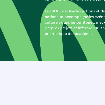
La DAAC décline les actions et dis
nationaux, accompagne les évén
culturels dans les territoires, me
propres projets et informe sur la v
et artistique de l’académie.