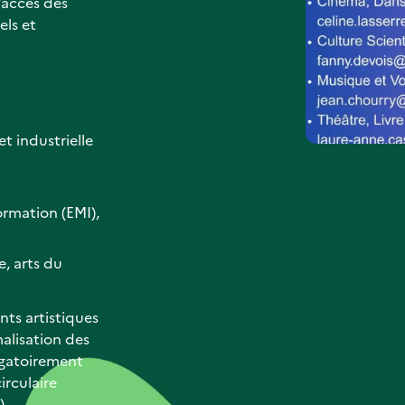
’accès des
els et
t industrielle
ormation (EMI),
e, arts du
ts artistiques
malisation des
ligatoirement
irculaire
).