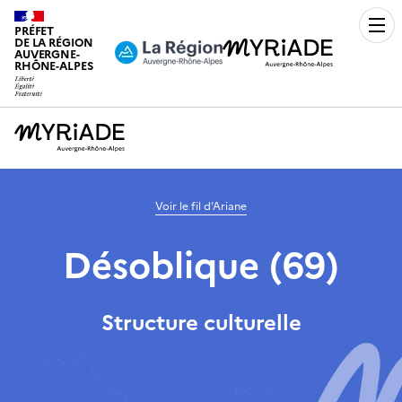
PRÉFET
Men
DE LA RÉGION
AUVERGNE-
RHÔNE-ALPES
Voir le fil d’Ariane
Désoblique (69)
Structure culturelle