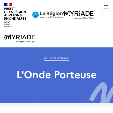
PRÉFET
Men
DE LA RÉGION
AUVERGNE-
RHÔNE-ALPES
Voir le fil d’Ariane
L'Onde Porteuse