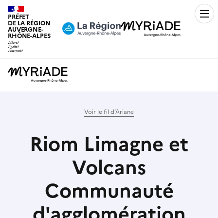
PRÉFET
Men
DE LA RÉGION
AUVERGNE-
RHÔNE-ALPES
Voir le fil d’Ariane
Riom Limagne et
Volcans
Communauté
d'agglomération