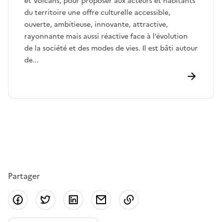
et Volcans, pour proposer aux acteurs et habitants
du territoire une offre culturelle accessible,
ouverte, ambitieuse, innovante, attractive,
rayonnante mais aussi réactive face à l’évolution
de la société et des modes de vies. Il est bâti autour
de...
Partager
Partager sur Facebook
Partager sur Twitter
Partager sur LinkedIn
Partager par email
Copier dans le presse