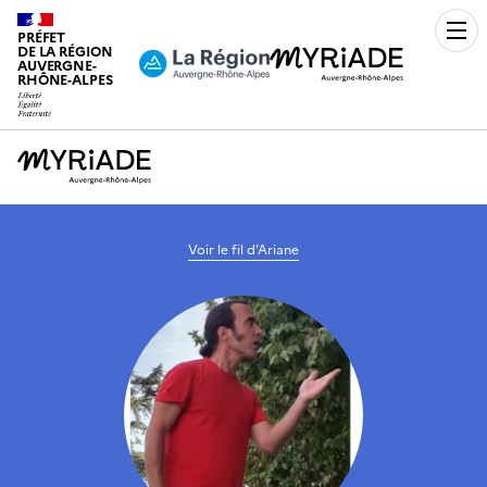
PRÉFET
Men
DE LA RÉGION
AUVERGNE-
RHÔNE-ALPES
Voir le fil d’Ariane