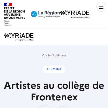
PRÉFET
Men
DE LA RÉGION
AUVERGNE-
RHÔNE-ALPES
Voir le fil d’Ariane
TERMINÉ
Artistes au collège de
Frontenex