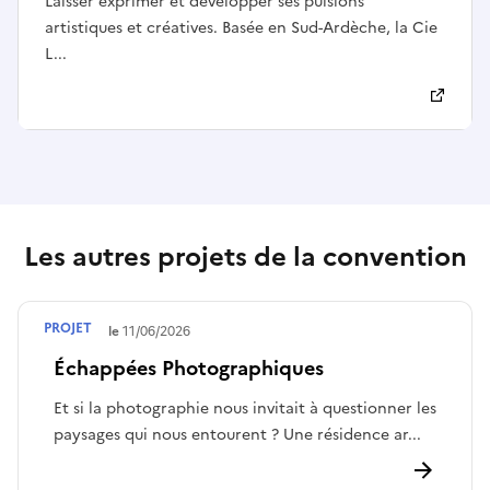
Laisser exprimer et développer ses pulsions
artistiques et créatives. Basée en Sud-Ardèche, la Cie
L...
Les autres projets de la convention
PROJET
Terminé le
11/06/2026
Échappées Photographiques
Et si la photographie nous invitait à questionner les
paysages qui nous entourent ? Une résidence ar...