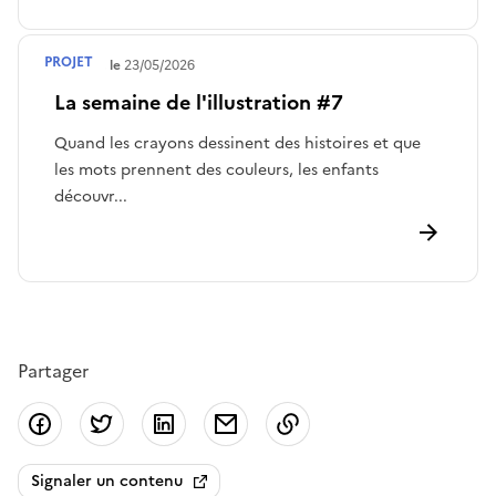
PROJET
Terminé le
23/05/2026
La semaine de l'illustration #7
Quand les crayons dessinent des histoires et que
les mots prennent des couleurs, les enfants
découvr...
Partager
Partager sur Facebook
Partager sur Twitter
Partager sur LinkedIn
Partager par email
Copier dans le presse
Signaler un contenu