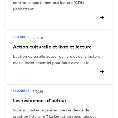
contrats départementaux-lecture (CDL)
permettent...
RESSOURCE
Publié le
28/07/2026
Action culturelle et livre et lecture
L'action culturelle autour du livre et de la lecture
est un levier essentiel pour faire vivre les id...
RESSOURCE
Publié le
28/07/2026
Les résidences d'auteurs
Vous souhaitez organiser une résidence de
création littéraire ? La Direction régionale des