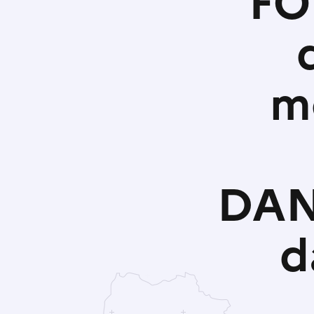
FO
m
DANS
d