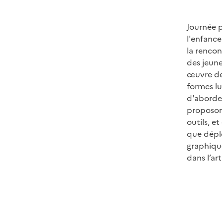
Journée p
l'enfance
la rencon
des jeune
œuvre de 
formes l
d'aborder
proposons
outils, e
que dépl
graphiqu
dans l’ar