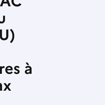
ÉAC
u
U)
S
res à
ax