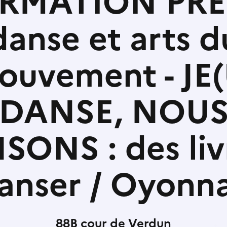
RMATION PR
danse et arts d
ouvement - JE(
DANSE, NOU
ONS : des liv
anser / Oyonn
88B cour de Verdun