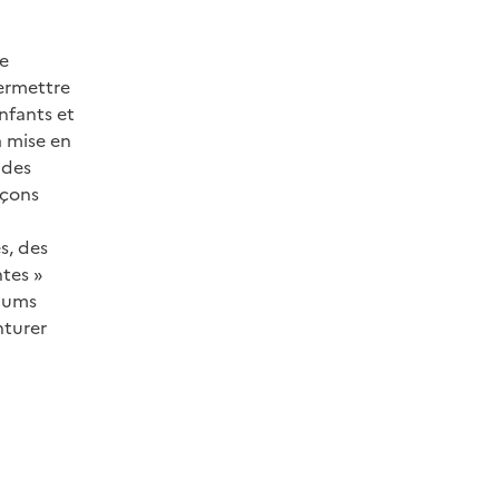
de
permettre
nfants et
a mise en
 des
açons
s, des
ntes »
lbums
nturer