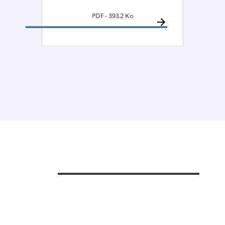
PDF - 393.2 Ko
 presse-papier