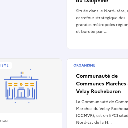
du Dauphiné
Située dans le Nord-Isère, 
carrefour stratégique des
grandes métropoles région
et bordée par ...
ISME
ORGANISME
Collectivité
Communauté de
Communes Marches 
Velay Rochebaron
La Communauté de Comm
Marches du Velay Rocheb
(CCMVR), est un EPCI situ
tivité
Nord-Est de la H...