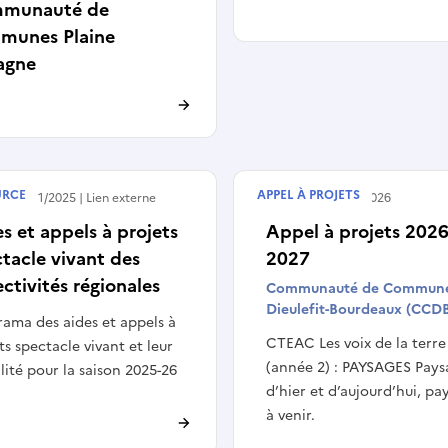
munauté de
munes Plaine
agne
URCE
APPEL À PROJETS
 le
27/11/2025
Lien externe
Terminé le
19/01/2026
s et appels à projets
Appel à projets 2026
tacle vivant des
2027
ectivités régionales
Communauté de Commun
Dieulefit-Bourdeaux (CCD
ama des aides et appels à
CTEAC Les voix de la terre
ts spectacle vivant et leur
(année 2) : PAYSAGES Pays
lité pour la saison 2025-26
d’hier et d’aujourd’hui, pa
à venir.