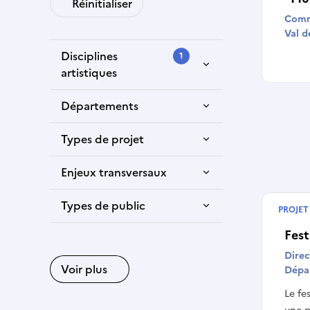
Réinitialiser
Comm
Val 
Disciplines
1
artistiques
Départements
Types de projet
Enjeux transversaux
Types de public
PROJET
Termin
Fest
Direc
Voir plus
Dépa
Le fe