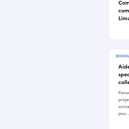
Com
com
Lim
RESSO
Publié
Aide
spec
coll
Panor
proje
actua
pou...