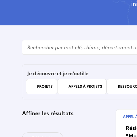
in
Rechercher
Je découvre et je m’outille
PROJETS
APPELS À PROJETS
RESSOURC
Affiner les résultats
APPEL 
Début
Rési
"Mus