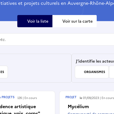
itiatives et projets culturels en Auvergne-Rhône-Alp
Voir la liste
Voir sur la carte
J’identifie les acteu
ES
ORGANISMES
À PROJETS
PROJET
e le
15/06/2026
En cours
Débute le
01/09/2023
En cour
dence artistique
Mycélium
ique, voix, corps"