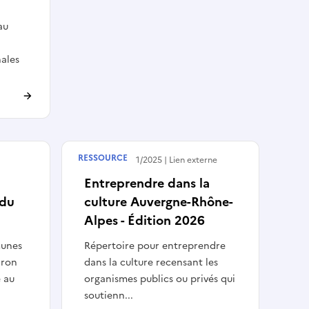
au
ales
RESSOURCE
Publié le
27/11/2025
Lien externe
Entreprendre dans la
du
culture Auvergne-Rhône-
Alpes - Édition 2026
unes
Répertoire pour entreprendre
aron
dans la culture recensant les
é au
organismes publics ou privés qui
soutienn...