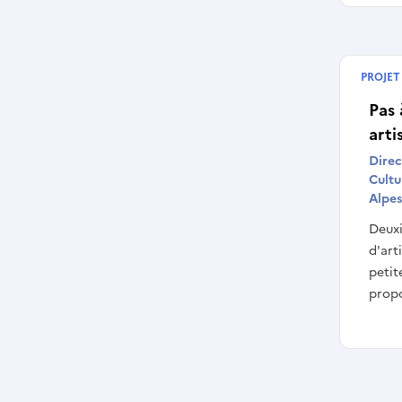
PROJET
Termin
Pas 
arti
Direc
Cultu
Alpes
Deuxi
d'art
petit
propo