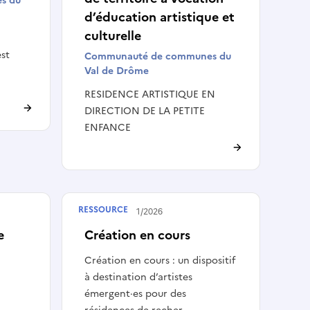
s du
d’éducation artistique et
culturelle
st
Communauté de communes du
Val de Drôme
RESIDENCE ARTISTIQUE EN
DIRECTION DE LA PETITE
ENFANCE
RESSOURCE
Publié le
16/01/2026
e
Création en cours
Création en cours : un dispositif
à destination d’artistes
émergent·es pour des