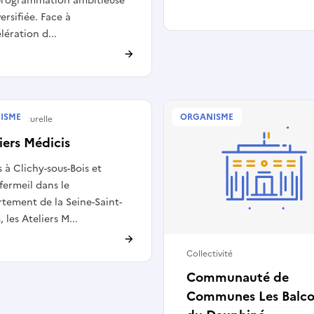
programmation ambitieuse
versifiée. Face à
élération d...
ISME
ORGANISME
ure culturelle
iers Médicis
s à Clichy-sous-Bois et
ermeil dans le
tement de la Seine-Saint-
 les Ateliers M...
Collectivité
Communauté de
Communes Les Balc