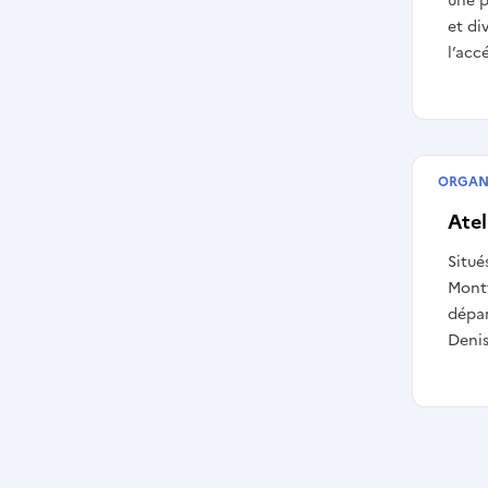
une 
et di
l’acc
ORGAN
Struct
Atel
Situé
Montf
dépar
Denis,