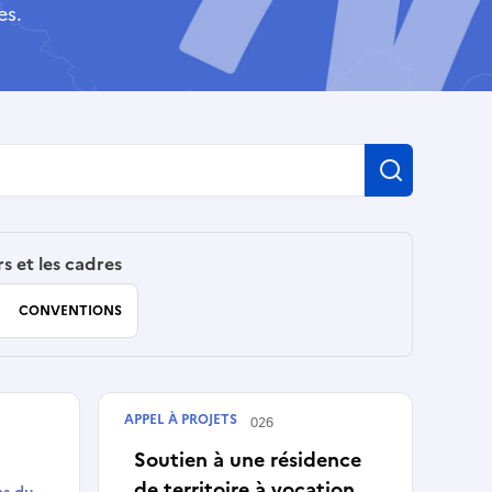
es.
Recherch
rs et les cadres
CONVENTIONS
APPEL À PROJETS
s
Terminé le
30/05/2026
Soutien à une résidence
de territoire à vocation