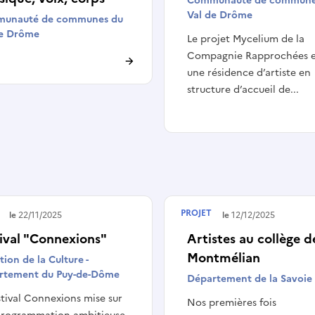
Communauté de commune
Val de Drôme
unauté de communes du
de Drôme
Le projet Mycelium de la
Compagnie Rapprochées e
une résidence d’artiste en
structure d’accueil de...
PROJET
é le
22/11/2025
Terminé le
12/12/2025
ival "Connexions"
Artistes au collège d
Montmélian
tion de la Culture -
rtement du Puy-de-Dôme
Département de la Savoie
stival Connexions mise sur
Nos premières fois