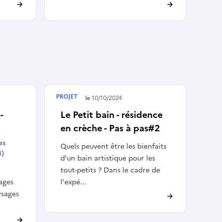
PROJET
Terminé le
10/10/2024
-
Le Petit bain - résidence
en crèche - Pas à pas#2
es
Quels peuvent être les bienfaits
B)
d'un bain artistique pour les
tout-petits ? Dans le cadre de
ages
l'expé...
ysages