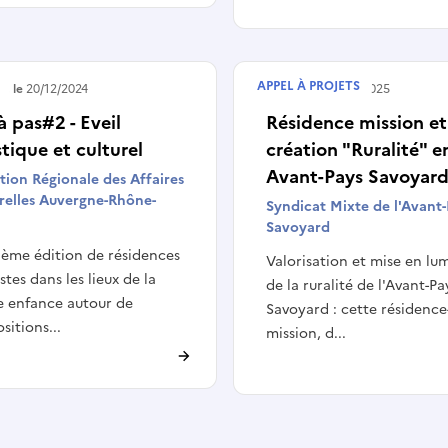
APPEL À PROJETS
é le
20/12/2024
Terminé le
12/11/2025
à pas#2 - Eveil
Résidence mission et
stique et culturel
création "Ruralité" e
Avant-Pays Savoyar
tion Régionale des Affaires
relles Auvergne-Rhône-
Syndicat Mixte de l'Avant
Savoyard
ème édition de résidences
Valorisation et mise en lu
istes dans les lieux de la
de la ruralité de l'Avant-Pa
e enfance autour de
Savoyard : cette résidence
sitions...
mission, d...