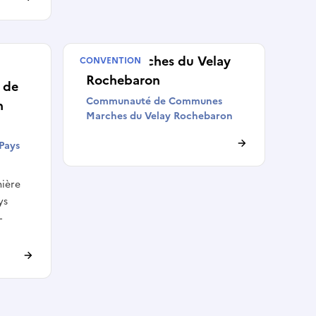
VPCT Marches du Velay
CONVENTION
Rochebaron
 de
Communauté de Communes
n
Marches du Velay Rochebaron
d
-Pays
mière
ys
-