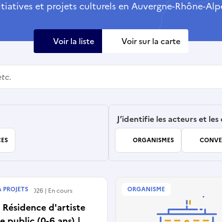
itiatives et projets culturels en Auvergne-Rhône-Alp
Voir la liste
Voir sur la carte
J’identifie les acteurs et les
ES
ORGANISMES
CONVE
À PROJETS
ORGANISME
e le
04/08/2026
En cours
Résidence d'artiste
e public (0-6 ans) |