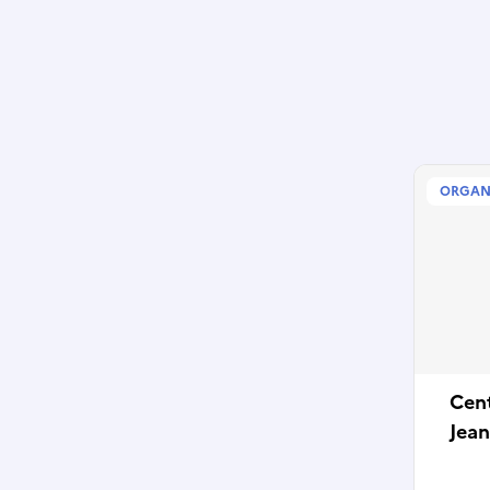
ORGAN
Cent
Jea