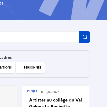
es.
Recherch
 cadres
NTIONS
PERSONNES
PROJET
Terminé le
13/03/2026
Artistes au collège du Val
Gelon - La Rochette