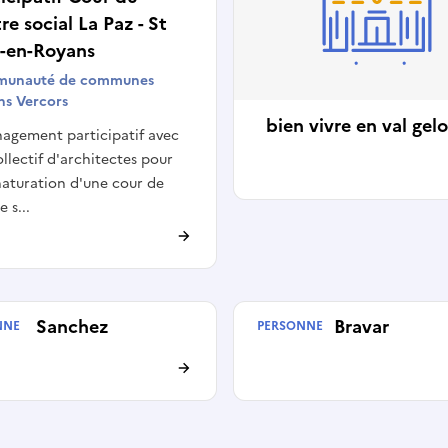
re social La Paz - St
n-en-Royans
unauté de communes
ns Vercors
bien vivre en val gel
agement participatif avec
llectif d'architectes pour
naturation d'une cour de
 s...
ime Sanchez
Pauline Bravar
NNE
PERSONNE