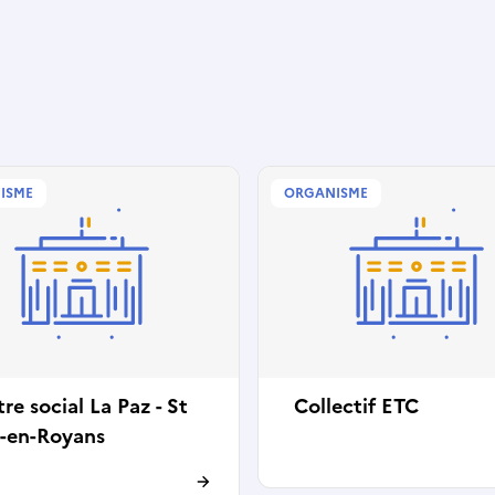
ISME
ORGANISME
re social La Paz - St
Collectif ETC
n-en-Royans