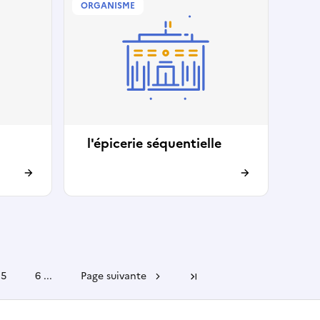
ORGANISME
l'épicerie séquentielle
5
6
...
Page suivante
Dernière page