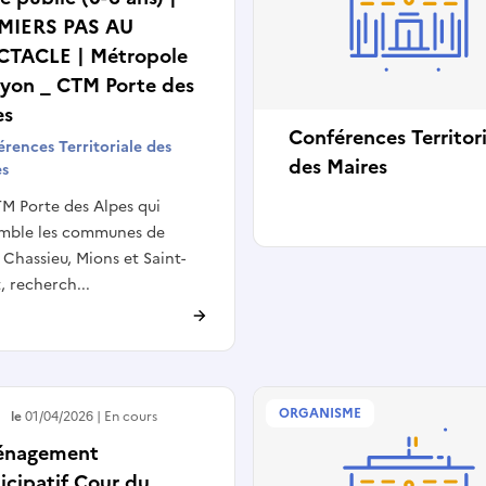
MIERS PAS AU
CTACLE | Métropole
Lyon _ CTM Porte des
es
Conférences Territor
rences Territoriale des
des Maires
es
M Porte des Alpes qui
emble les communes de
 Chassieu, Mions et Saint-
t, recherch...
ORGANISME
e le
01/04/2026
En cours
nagement
icipatif Cour du