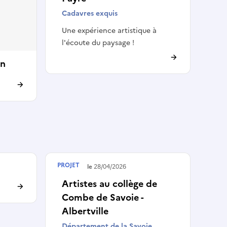
Cadavres exquis
Une expérience artistique à
l'écoute du paysage !
on
PROJET
Terminé le
28/04/2026
Artistes au collège de
Combe de Savoie -
Albertville
Département de la Savoie