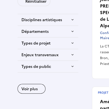
Réinitialiser
PRE
SPE
de 
Disciplines artistiques
Alp
Départements
Confé
Mair
Types de projet
La CT
rass
Enjeux transversaux
Bron,
Pries
Types de public
Voir plus
PROJET
Début
Amé
part