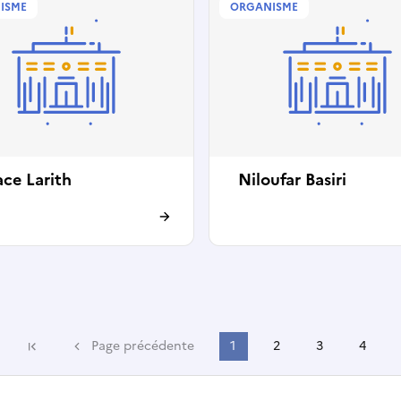
ISME
ORGANISME
ce Larith
Niloufar Basiri
Page précédente
1
2
3
4
Première page