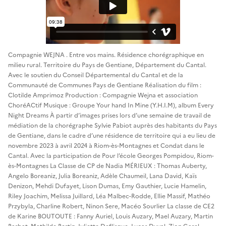
Compagnie WEJNA . Entre vos mains. Résidence chorégraphique en
milieu rural. Territoire du Pays de Gentiane, Département du Cantal.
Avec le soutien du Conseil Départemental du Cantal et de la
Communauté de Communes Pays de Gentiane Réalisation du film :
Clotilde Amprimoz Production : Compagnie Wejna et association
ChoréACtif Musique : Groupe Your hand In Mine (Y.H.I.M), album Every
Night Dreams À partir d’images prises lors d’une semaine de travail de
médiation de la chorégraphe Sylvie Pabiot auprès des habitants du Pays
de Gentiane, dans le cadre d’une résidence de territoire qui a eu lieu de
novembre 2023 à avril 2024 à Riom-ès-Montagnes et Condat dans le
Cantal. Avec la participation de Pour l’école Georges Pompidou, Riom-
ès-Montagnes La Classe de CP de Nadia MÉRIEUX : Thomas Auberty,
Angelo Boreaniz, Julia Boreaniz, Adèle Chaumeil, Lana David, Kaïs
Denizon, Mehdi Dufayet, Lison Dumas, Emy Gauthier, Lucie Hamelin,
Riley Joachim, Melissa Juillard, Léa Malbec-Rodde, Ellie Massif, Mathéo
Przybyla, Charline Robert, Ninon Sere, Macéo Sourlier La classe de CE2
de Karine BOUTOUTE : Fanny Auriel, Louis Auzary, Mael Auzary, Martin