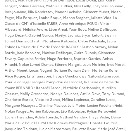
Barbat, Mathilde Bertin, Juliette Deflisque, Lucas Duval, Zion Garel
Lenglet, Soline Garreau, Mathis Gauthier, Noa Gelly, Shayness Houmadi,
Ines Jouanno, Illia Kondratov, Manon Lachaise, Clément Munet, Noah
Pages, Mia Porquez, Louise Roque, Manon Sarghat, Juliette Vidal La
Classe de CM1 d’Isabelle FABRE, Anne-Véronique POUX : Viktor
Albessard, Héloïse Andre, Léon Arnal, Yoan Bout, Méline Deflisque,
Hugo Dezert, Gabriel Garcia, Maëlys Lacroix, Bryan Letort, Swann
Lumet Dumas, Christin Ndizihiwe Kzitonda, Chloé Pelachale, Laura
Tolme La classe de CM2 de Frédéric RAOUX : Bastien Auzary, Nolan
Borde, Jade Bonniere, Maxime Deflisque, Claire Dubois, Clémence
Favory, Capucine Ferrier, Hugo Ferrieres, Baptiste Gardes, Anissa
Hirachi, Nolan Lumet Dumas, Etienne Margot, Louis Molinier, Ines Morel,
Arthur Munet, Lucas Nogent, Sofiane Romain Delin, Hortense Ronel,
Alice Roque, Esra Tamraoui, Happy Umukundwa Nzitondatamraoui.
Pour le collège Georges Pompidou de Condat, la Classe de 6ème de
Yoann BERNARD : Rapahël Bardel, Mathilde Charbonnier, Aurélien
Chassat, Maëly Crescenzo, Noelya Dauchez, Attilio Deve, Tony Durand,
Charlotte Garcia, Victoire Genet, Mélina Lepineux, Coraline Lucas,
Morgane Mazeyrat, Charline Maziou, Lola Moins, Lucien Pouchan Field,
Nolan Pouget, Adrien Raboisson, Léo Raboisson, Kylian Refouvelet,
Lucien Tissandier, Adèle Tourde, Nathael Vandeix, Inaya Vedie, Daria-
Maria Zailic Pour l’EHPAD de Riom-ès-Montagnes : Chantal Goutille,
Jacqueline Thirioux, Lucien Marcombes, Paulette Roux, Marie-José Arteil,