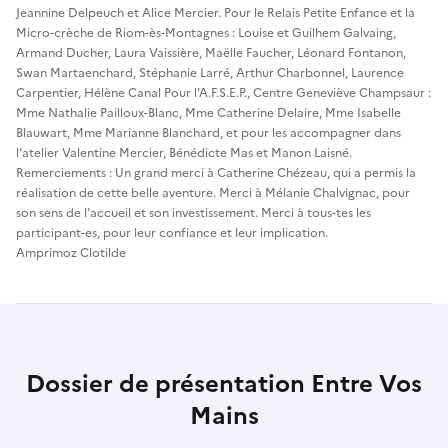
Jeannine Delpeuch et Alice Mercier. Pour le Relais Petite Enfance et la
Micro-crèche de Riom-ès-Montagnes : Louise et Guilhem Galvaing,
Armand Ducher, Laura Vaissière, Maëlle Faucher, Léonard Fontanon,
Swan Martaenchard, Stéphanie Larré, Arthur Charbonnel, Laurence
Carpentier, Hélène Canal Pour l'A.F.S.E.P., Centre Geneviève Champsaur :
Mme Nathalie Pailloux-Blanc, Mme Catherine Delaire, Mme Isabelle
Blauwart, Mme Marianne Blanchard, et pour les accompagner dans
l’atelier Valentine Mercier, Bénédicte Mas et Manon Laisné.
Remerciements : Un grand merci à Catherine Chézeau, qui a permis la
réalisation de cette belle aventure. Merci à Mélanie Chalvignac, pour
son sens de l’accueil et son investissement. Merci à tous-tes les
participant-es, pour leur confiance et leur implication.
Amprimoz Clotilde
Dossier de présentation Entre Vos
Mains