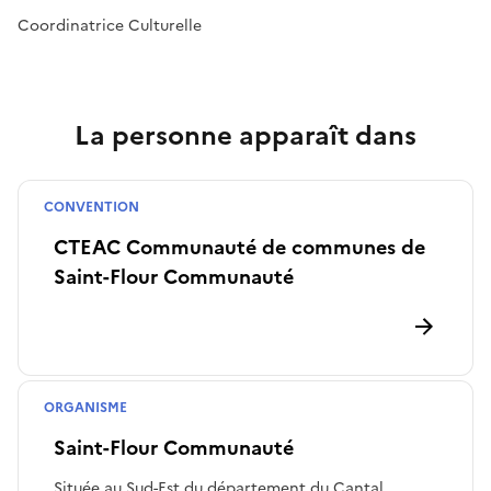
Coordinatrice Culturelle
La personne apparaît dans
CONVENTION
CTEAC
CTEAC Communauté de communes de
Saint-Flour Communauté
ORGANISME
Collectivité
Saint-Flour Communauté
Située au Sud-Est du département du Cantal,