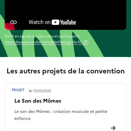
De fil en aiguille (projet culturel participatif)
(
https://www.youtube.com/@defilenaiguille.42
)
Les autres projets de la convention
PROJET
Terminé le
15/03/2025
Le Son des Mômes
Le son des Mômes : création musicale et petite
enfance