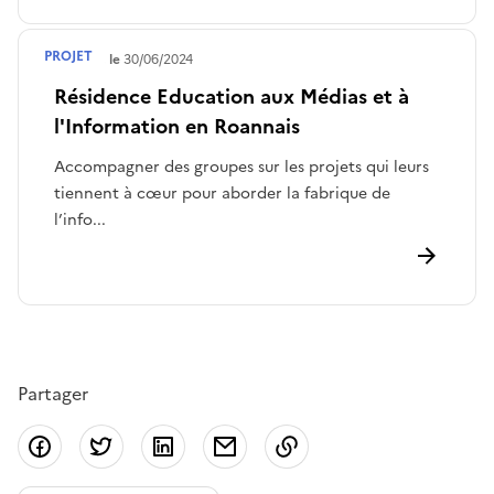
PROJET
Terminé le
30/06/2024
Résidence Education aux Médias et à
l'Information en Roannais
Accompagner des groupes sur les projets qui leurs
tiennent à cœur pour aborder la fabrique de
l’info...
Partager
Partager sur Facebook
Partager sur Twitter
Partager sur LinkedIn
Partager par email
Copier dans le presse