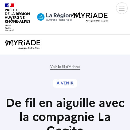
PRÉFET
Men
DE LA RÉGION
AUVERGNE-
RHÔNE-ALPES
Voir le fil d’Ariane
À VENIR
De fil en aiguille avec
la compagnie La