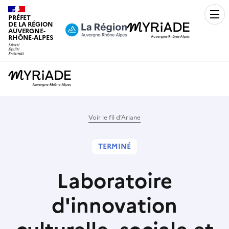
PRÉFET
Men
DE LA RÉGION
AUVERGNE-
RHÔNE-ALPES
Voir le fil d’Ariane
TERMINÉ
Laboratoire
d'innovation