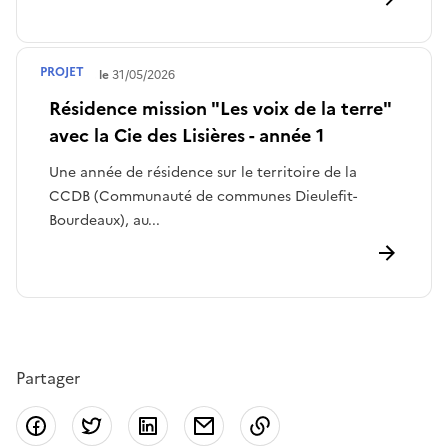
PROJET
Terminé le
31/05/2026
Résidence mission "Les voix de la terre"
avec la Cie des Lisières - année 1
Une année de résidence sur le territoire de la
CCDB (Communauté de communes Dieulefit-
Bourdeaux), au...
Partager
Partager sur Facebook
Partager sur Twitter
Partager sur LinkedIn
Partager par email
Copier dans le presse