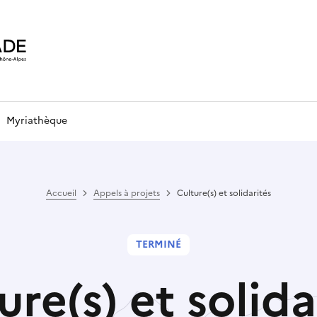
Myriathèque
Accueil
Appels à projets
Culture(s) et solidarités
TERMINÉ
ure(s) et solida