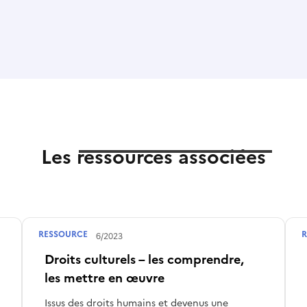
Les ressources associées
RESSOURCE
R
Publié le
07/06/2023
Droits culturels – les comprendre,
les mettre en œuvre
Issus des droits humains et devenus une