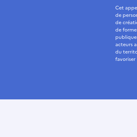
Cet appel
de perso
de créati
de formes
publiques
acteurs a
du territ
favoriser 