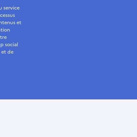
u service
ocessus
ontenus et
ation
tre
p social
 et de