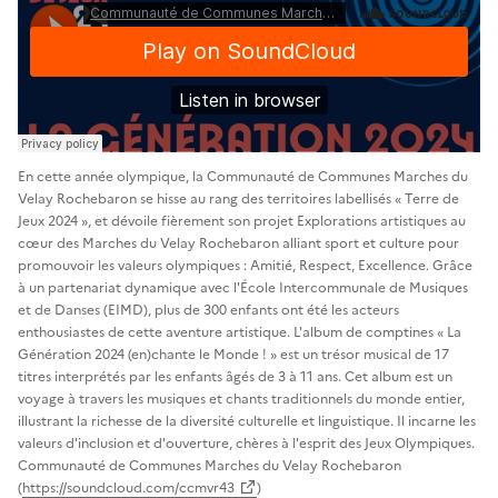
En cette année olympique, la Communauté de Communes Marches du
Velay Rochebaron se hisse au rang des territoires labellisés « Terre de
Jeux 2024 », et dévoile fièrement son projet Explorations artistiques au
cœur des Marches du Velay Rochebaron alliant sport et culture pour
promouvoir les valeurs olympiques : Amitié, Respect, Excellence. Grâce
à un partenariat dynamique avec l'École Intercommunale de Musiques
et de Danses (EIMD), plus de 300 enfants ont été les acteurs
enthousiastes de cette aventure artistique. L'album de comptines « La
Génération 2024 (en)chante le Monde ! » est un trésor musical de 17
titres interprétés par les enfants âgés de 3 à 11 ans. Cet album est un
voyage à travers les musiques et chants traditionnels du monde entier,
illustrant la richesse de la diversité culturelle et linguistique. Il incarne les
valeurs d'inclusion et d'ouverture, chères à l'esprit des Jeux Olympiques.
Communauté de Communes Marches du Velay Rochebaron
(
https://soundcloud.com/ccmvr43
)