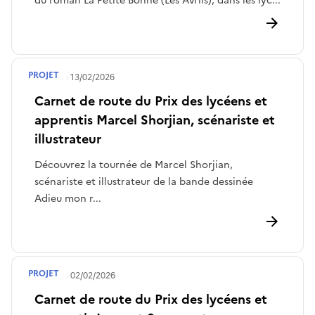
du roman La Petite Bonne (Les Avrils), dans les lyc...
PROJET
Publié le
13/02/2026
Carnet de route du Prix des lycéens et
apprentis Marcel Shorjian, scénariste et
illustrateur
Découvrez la tournée de Marcel Shorjian,
scénariste et illustrateur de la bande dessinée
Adieu mon r...
PROJET
Publié le
02/02/2026
Carnet de route du Prix des lycéens et