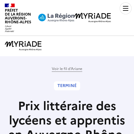
PRÉFET
Men
DE LA RÉGION
AUVERGNE-
RHÔNE-ALPES
Voir le fil d’Ariane
TERMINÉ
Prix littéraire des
lycéens et apprentis