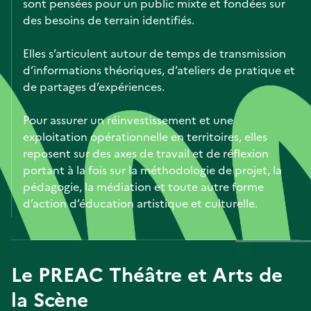
sont pensées pour un public mixte et fondées sur
des besoins de terrain identifiés.
Elles s’articulent autour de temps de transmission
d’informations théoriques, d’ateliers de pratique et
de partages d’expériences.
Pour assurer un réinvestissement et une
exploitation opérationnelle en territoires, elles
reposent sur des axes de travail et de réflexion
portant à la fois sur la méthodologie de projet, la
pédagogie, la médiation et toute autre forme
d’action d’éducation artistique et culturelle.
Le PREAC Théâtre et Arts de
la Scène