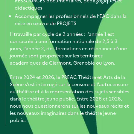
RESSOURCES documentaires, pédagogiques et
didactiques
Accompagner les professionnels de l’EAC dans la
mise en œuvre de PROJETS
Il travaille par cycle de 2 années : l'année 1 est
consacrée à une formation nationale de 2,5 à 3
jours, l'année 2, des formations en résonance d'une
journée sont proposées sur les territoires
académiques de Clermont, Grenoble ou Lyon.
Entre 2024 et 2026, le PREAC Théâtre et Arts de la
Scène s'est interrogé sur la censure et l'autocensure
au théâtre et à la représentation des sujets sensibles
dans le théâtre jeune public. Entre 2026 et 2028,
nous nous questionnerons sur les nouveaux récits et
les nouveaux imaginaires dans le théâtre jeune
public.