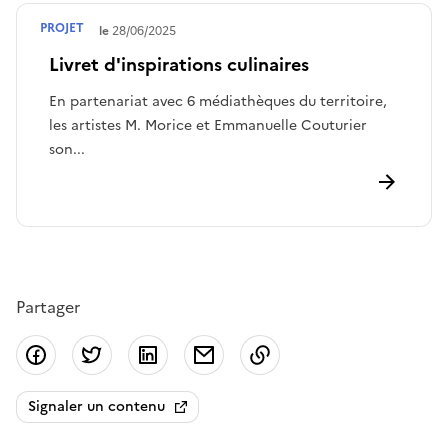
PROJET
Terminé le
28/06/2025
Livret d'inspirations culinaires
En partenariat avec 6 médiathèques du territoire,
les artistes M. Morice et Emmanuelle Couturier
son...
Partager
Partager sur Facebook
Partager sur Twitter
Partager sur LinkedIn
Partager par email
Copier dans le presse
Signaler un contenu