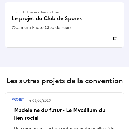
Terre de tisseurs dans la Loire
Le projet du Club de Spores
©Camera Photo Club de Feurs
Les autres projets de la convention
PROJET
Terminé le
03/06/2026
Madeleine du futur - Le Mycélium du
lien social
Une résidence artistique intergénérationnelle où le