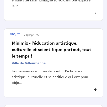
enfants de Riom Limagne et Volcans ont exploré
leur ...
PROJET
Publié le
24/07/2025
Minimix - l'éducation artistique,
culturelle et scientifique partout, tout
le temps !
Ville de Villeurbanne
Les minimixes sont un dispositif d'éducation
atistique, culturelle et scientifique qui ont pour
obje...