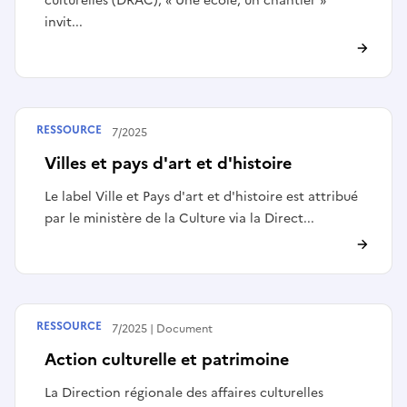
culturelles (DRAC), « Une école, un chantier »
invit...
RESSOURCE
Publié le
17/07/2025
Villes et pays d'art et d'histoire
Le label Ville et Pays d'art et d'histoire est attribué
par le ministère de la Culture via la Direct...
RESSOURCE
Publié le
17/07/2025
Document
Action culturelle et patrimoine
La Direction régionale des affaires culturelles