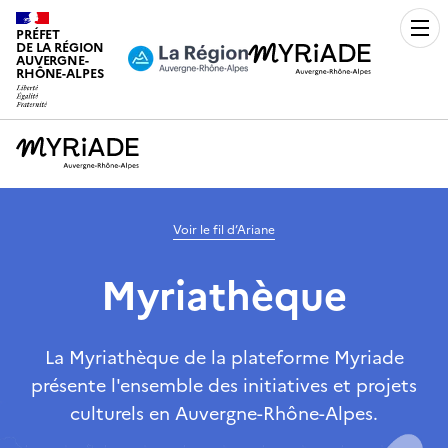
PRÉFET
Men
DE LA RÉGION
AUVERGNE-
RHÔNE-ALPES
Voir le fil d’Ariane
Myriathèque
La Myriathèque de la plateforme Myriade
présente l'ensemble des initiatives et projets
culturels en Auvergne-Rhône-Alpes.