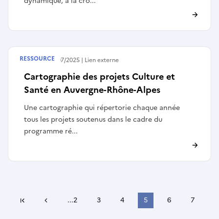
dynamique, à la cro...
RESSOURCE
Publié le
04/07/2025
Lien externe
Cartographie des projets Culture et
Santé en Auvergne-Rhône-Alpes
Une cartographie qui répertorie chaque année
tous les projets soutenus dans le cadre du
programme ré...
Page précédente
...
2
3
4
5
6
7
Première page