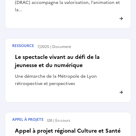
(DRAC) accompagne la valorisation, l’animation et
la...
RESSOURCE
Publié le
17/07/2025
Document
Le spectacle vivant au défi de la
jeunesse et du numérique
Une démarche de la Métropole de Lyon
rétrospective et perspectives
APPEL À PROJETS
Débute le
15/06/2026
En cours
Appel à projet régional Culture et Santé