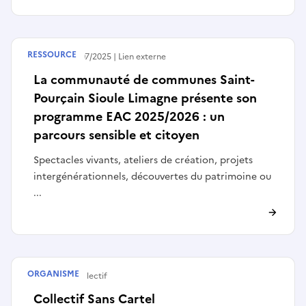
RESSOURCE
Publié le
08/07/2025
Lien externe
La communauté de communes Saint-
Pourçain Sioule Limagne présente son
programme EAC 2025/2026 : un
parcours sensible et citoyen
Spectacles vivants, ateliers de création, projets
intergénérationnels, découvertes du patrimoine ou
...
ORGANISME
Artiste ou collectif
Collectif Sans Cartel