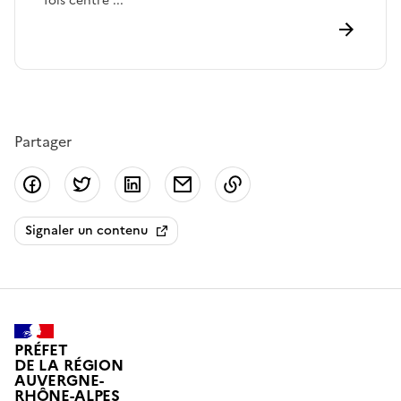
fois centré ...
Partager
Partager sur Facebook
Partager sur Twitter
Partager sur LinkedIn
Partager par email
Copier dans le presse
Signaler un contenu
PRÉFET
DE LA RÉGION
AUVERGNE-
RHÔNE-ALPES