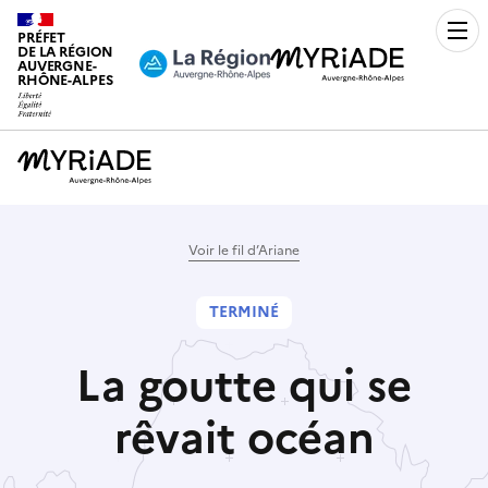
PRÉFET
Men
DE LA RÉGION
AUVERGNE-
RHÔNE-ALPES
Voir le fil d’Ariane
TERMINÉ
La goutte qui se
rêvait océan