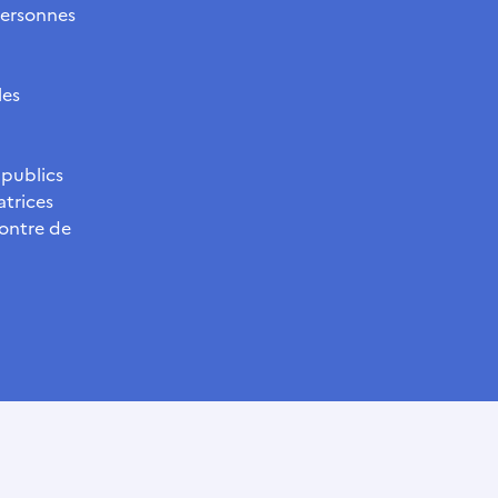
 personnes
les
 publics
atrices
contre de