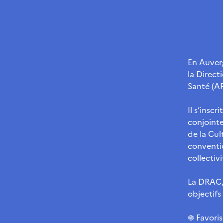
En Auver
la Direct
Santé (A
Il s’insc
conjointe
de la Cul
conventio
collectivi
La DRAC,
objectifs 
֍ Favoris