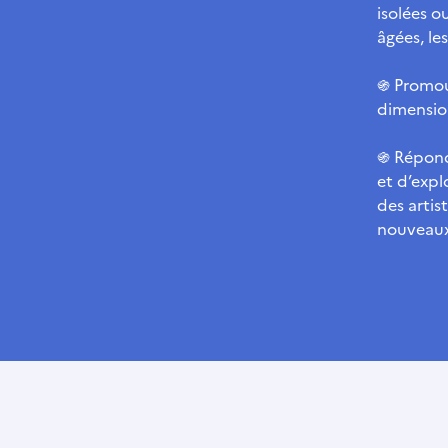
isolées o
âgées, le
֍ Promou
dimensio
֍ Répondr
et d’expl
des artis
nouveaux