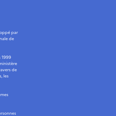
loppé par
onale de
s 1999
ministère
travers de
, les
êmes
personnes